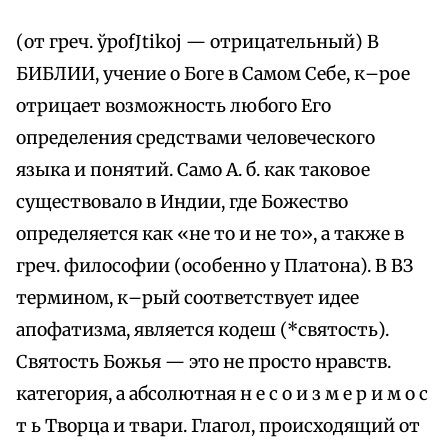
(от греч. ўpofЈtikoj — отрицательный) В
БИБЛИИ, учение о Боге в Самом Себе, к–рое
отрицает возможность любого Его
определения средствами человеческого
языка и понятий. Само А. б. как таковое
существовало в Индии, где Божество
определяется как «не то и не то», а также в
греч. философии (особенно у Платона). В ВЗ
термином, к–рый соответствует идее
апофатизма, является кодеш (*святость).
Святость Божья — это не просто нравств.
категория, а абсолютная н е с о и з м е р и м о с
т ь Творца и твари. Глагол, происходящий от