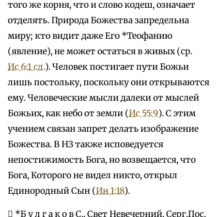
того же корня, что и слово кодеш, означает
отделять. Природа Божества запредельна
миру; кто видит даже Его *Теофанию
(явление), не может остаться в живых (ср.
Ис 6:1 сл.
). Человек постигает пути Божьи
лишь постольку, поскольку они открываются
ему. Человеческие мысли далеки от мыслей
Божьих, как небо от земли (
Ис 55:9
). С этим
учением связан запрет делать изображение
Божества. В НЗ также исповедуется
непостижимость Бога, но возвещается, что
Бога, Которого не видел никто, открыл
Единородный Сын (
Ин 1:18
).
 *Б у л г а к о в С., Свет Невечерний, Серг.Пос,