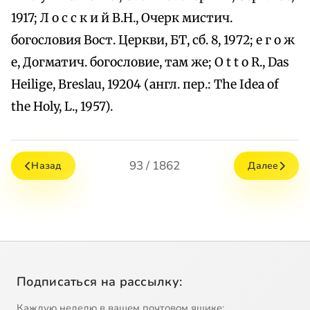
1917; Л о с с к и й В.Н., Очерк мистич.
богословия Вост. Церкви, БТ, сб. 8, 1972; е г о ж
е, Догматич. богословие, там же; O t t o R., Das
Heilige, Breslau, 19204 (англ. пер.: The Idea of
the Holy, L., 1957).
93 / 1862
Назад
Далее
Подписаться на рассылку:
Каждую неделю в вашем почтовом ящике: