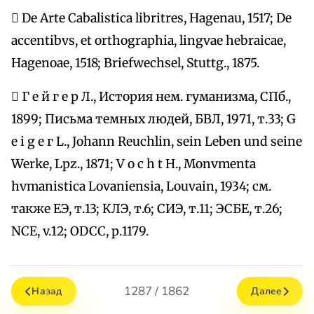
 De Arte Cabalistica libritres, Hagenau, 1517; De
aсcentibvs, et orthographia, lingvae hebraicae,
Hagenoae, 1518; Briefwechsel, Stuttg., 1875.
 Г е й г е р Л., История нем. гуманизма, СПб.,
1899; Письма темных людей, БВЛ, 1971, т.33; G
е i g е г L., Johann Reuchlin, sein Lebеn und seine
Werke, Lpz., 1871; V о с h t Н., Monvmenta
hvmanistica Lovaniensia, Louvain, 1934; см.
также ЕЭ, т.13; КЛЭ, т.6; СИЭ, т.11; ЭСБЕ, т.26;
NCE, v.12; ODCC, р.1179.
1287 / 1862
Назад
Далее