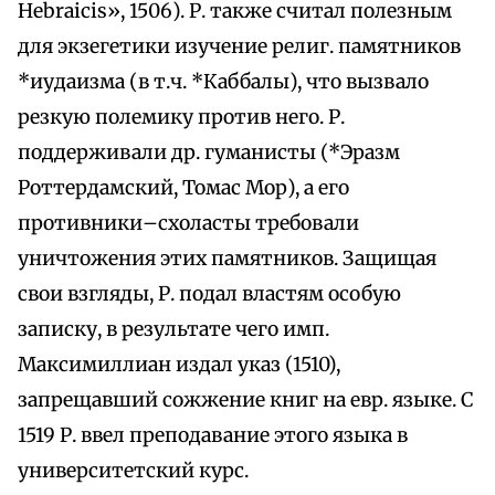
Hebraicis», 1506). Р. также считал полезным
для экзегетики изучение религ. памятников
*иудаизма (в т.ч. *Каббалы), что вызвало
резкую полемику против него. Р.
поддерживали др. гуманисты (*Эразм
Роттердамский, Томас Мор), а его
противники–схоласты требовали
уничтожения этих памятников. Защищая
свои взгляды, Р. подал властям особую
записку, в результате чего имп.
Максимиллиан издал указ (1510),
запрещавший сожжение книг на евр. языке. С
1519 Р. ввел преподавание этого языка в
университетский курс.