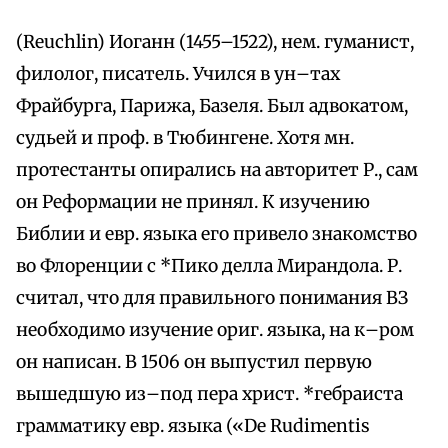
(Reuchlin) Иоганн (1455–1522), нем. гуманист,
филолог, писатель. Учился в ун–тах
Фрайбурга, Парижа, Базеля. Был адвокатом,
судьей и проф. в Тюбингене. Хотя мн.
протестанты опирались на авторитет Р., сам
он Реформации не принял. К изучению
Библии и евр. языка его привело знакомство
во Флоренции с *Пико делла Мирандола. Р.
считал, что для правильного понимания ВЗ
необходимо изучение ориг. языка, на к–ром
он написан. В 1506 он выпустил первую
вышедшую из–под пера христ. *гебраиста
грамматику евр. языка («De Rudimentis