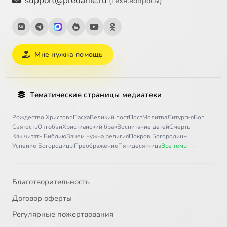
support@predanie.ru
(техн.вопросы)
Мне нужна помощь
Тематические страницы медиатеки
Рождество Христово
Пасха
Великий пост
Пост
Молитва
Литургия
Бог
Святость
О любви
Христианский брак
Воспитание детей
Смерть
Как читать Библию
Зачем нужна религия
Покров Богородицы
Успение Богородицы
Преображение
Пятидесятница
Все темы →
Благотворительность
Договор оферты
Регулярные пожертвования