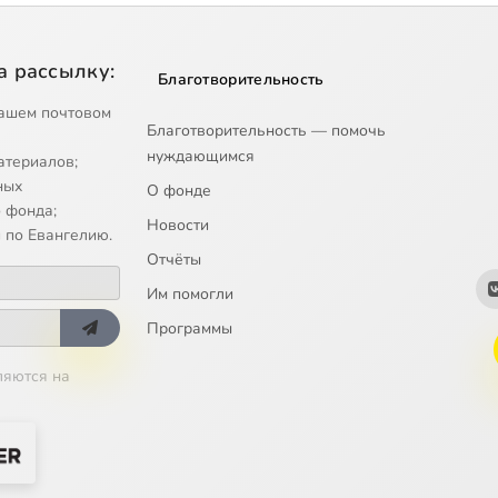
а рассылку:
Благотворительность
ашем почтовом
Благотворительность — помочь
нуждающимся
атериалов;
ных
О фонде
 фонда;
Новости
 по Евангелию.
Отчёты
Им помогли
Программы
ляются на