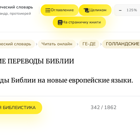
ческий словарь
−
Оглавление
Целиком
125%
андр, протоиерей
На страничку книги
ческий словарь
Читать онлайн
ГЕ–ДЕ
ГОЛЛАНДСКИЕ
ИЕ ПЕРЕВОДЫ БИБЛИИ
оды Библии на новые европейские языки.
342 / 1862
 БИБЛЕИСТИКА