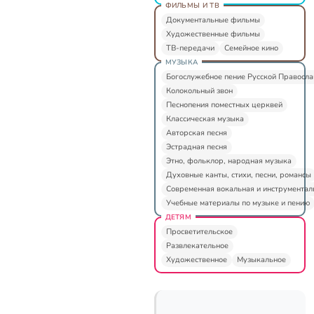
ФИЛЬМЫ И ТВ
Документальные фильмы
Художественные фильмы
ТВ-передачи
Семейное кино
МУЗЫКА
Богослужебное пение Русской Правосл
Колокольный звон
Песнопения поместных церквей
Классическая музыка
Авторская песня
Эстрадная песня
Этно, фольклор, народная музыка
Духовные канты, стихи, песни, романсы
Современная вокальная и инструментал
Учебные материалы по музыке и пению
ДЕТЯМ
Просветительское
Развлекательное
Художественное
Музыкальное