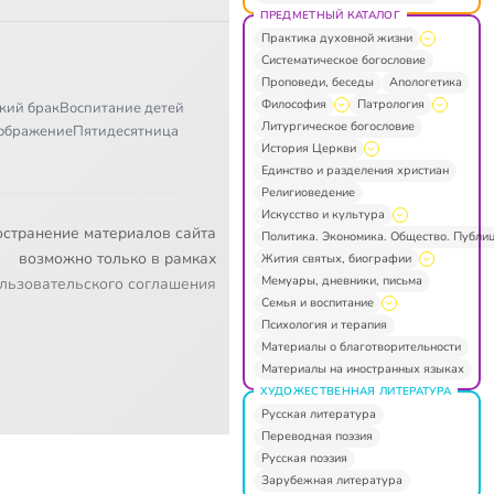
ПРЕДМЕТНЫЙ КАТАЛОГ
Практика духовной жизни
Систематическое богословие
Проповеди, беседы
Апологетика
Философия
Патрология
кий брак
Воспитание детей
Литургическое богословие
ображение
Пятидесятница
История Церкви
Единство и разделения христиан
Религиоведение
Искусство и культура
остранение материалов сайта
Политика. Экономика. Общество. Публи
возможно только в рамках
Жития святых, биографии
Мемуары, дневники, письма
льзовательского соглашения
Семья и воспитание
Психология и терапия
Материалы о благотворительности
Материалы на иностранных языках
ХУДОЖЕСТВЕННАЯ ЛИТЕРАТУРА
Русская литература
Переводная поэзия
Русская поэзия
Зарубежная литература