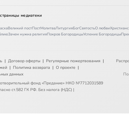
 страницы медиатеки
асха
Великий пост
Пост
Молитва
Литургия
Бог
Святость
О любви
Христианс
иблию
Зачем нужна религия
Покров Богородицы
Успение Богородицы
Пре
ть
|
Договор оферты
|
Регулярные пожертвования
|
Распр
ежей
|
Политика возврата
|
О проекте
|
ьных данных
По
готворительный фонд «Предание» НКО №7712031589
асно ст.582 ГК РФ. Без налога (НДС)
|