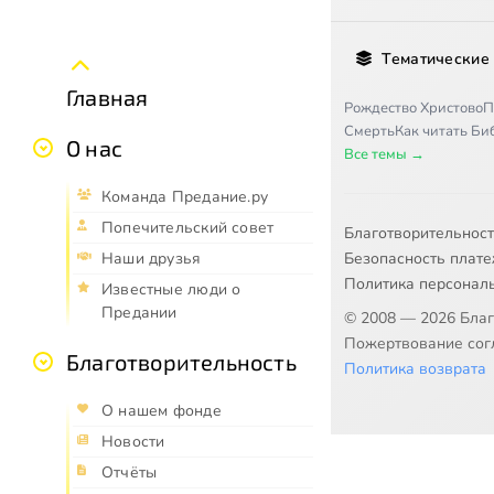
Тематические
Главная
Рождество Христово
П
Смерть
Как читать Б
О нас
Все темы →
Команда Предание.ру
Попечительский совет
Благотворительнос
Безопасность плат
Наши друзья
Политика персонал
Известные люди о
Предании
© 2008 — 2026 Бла
Пожертвование согл
Благотворительность
Политика возврата
О нашем фонде
Новости
Отчёты