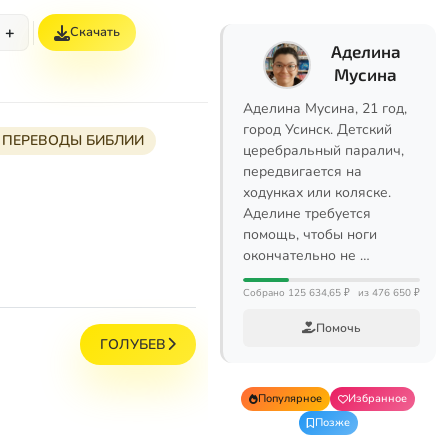
+
Скачать
Аделина
Мусина
Аделина Мусина, 21 год,
город Усинск. Детский
 ПЕРЕВОДЫ БИБЛИИ
церебральный паралич,
передвигается на
ходунках или коляске.
Аделине требуется
помощь, чтобы ноги
окончательно не …
Собрано 125 634,65 ₽
из 476 650 ₽
Помочь
ГОЛУБЕВ
Популярное
Избранное
Позже