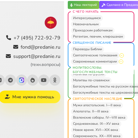
Наш лекторий
Сделано в Предан
С ЧЕГО НАЧАТЬ
Интересующимся
Новоначальным
Приходским работникам
Регентам, певчим, клирошанам
+7 (495) 722-92-79
СВЯЩЕННОЕ ПИСАНИЕ
fond@predanie.ru
Переводы Библии
Святоотеческие толкования
support@predanie.ru
Современные комментарии
(техн.вопросы)
МОЛИТВОСЛОВЫ.
БОГОСЛУЖЕБНЫЕ ТЕКСТЫ
Молитвы по-русски
Молитвы по-славянски
Богослужебные тексты на русском язык
Богослужебные тексты на церковнослав
Мне нужна помощь
СВЯТООТЕЧЕСКОЕ НАСЛЕДИЕ
Мужи апостольские. I—II века
Апологеты. II—III века
Вселенские соборы. IV—VIII века
Средневековье. IX—XV века
Новое время. XVI—XIX века
Современность. XX—XXI века