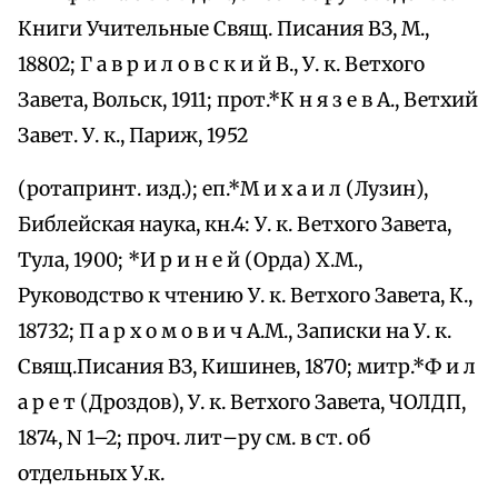
Книги Учительные Свящ. Писания ВЗ, М.,
18802; Г а в р и л о в с к и й В., У. к. Ветхого
Завета, Вольск, 1911; прот.*К н я з е в А., Ветхий
Завет. У. к., Париж, 1952
(ротапринт. изд.); еп.*М и х а и л (Лузин),
Библейская наука, кн.4: У. к. Ветхого Завета,
Тула, 1900; *И р и н е й (Орда) Х.М.,
Руководство к чтению У. к. Ветхого Завета, К.,
18732; П а р х о м о в и ч А.М., Записки на У. к.
Свящ.Писания ВЗ, Кишинев, 1870; митр.*Ф и л
а р е т (Дроздов), У. к. Ветхого Завета, ЧОЛДП,
1874, N 1–2; проч. лит–ру см. в ст. об
отдельных У.к.