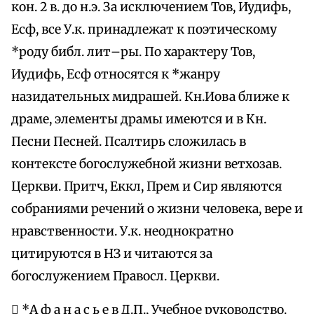
кон. 2 в. до н.э. За исключением Тов, Иудифь,
Есф, все У.к. принадлежат к поэтическому
*роду библ. лит–ры. По характеру Тов,
Иудифь, Есф относятся к *жанру
назидательных мидрашей. Кн.Иова ближе к
драме, элементы драмы имеются и в Кн.
Песни Песней. Псалтирь сложилась в
контексте богослужебной жизни ветхозав.
Церкви. Притч, Еккл, Прем и Сир являются
собраниями речений о жизни человека, вере и
нравственности. У.к. неоднократно
цитируются в НЗ и читаются за
богослужением Правосл. Церкви.
 *А ф а н а с ь е в Д.П., Учебное руководство.