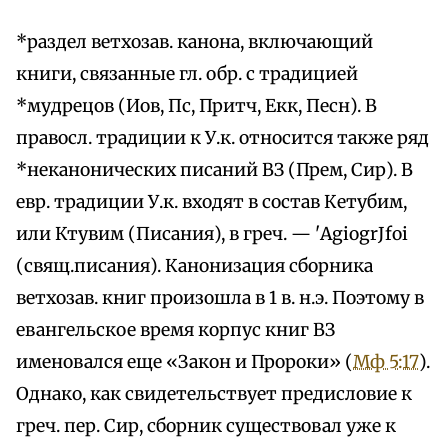
*раздел ветхозав. канона, включающий
книги, связанные гл. обр. с традицией
*мудрецов (Иов, Пс, Притч, Екк, Песн). В
правосл. традиции к У.к. относится также ряд
*неканонических писаний ВЗ (Прем, Сир). В
евр. традиции У.к. входят в состав Кетубим,
или Ктувим (Писания), в греч. — 'AgiogrЈfoi
(свящ.писания). Канонизация сборника
ветхозав. книг произошла в 1 в. н.э. Поэтому в
евангельское время корпус книг ВЗ
именовался еще «Закон и Пророки» (
Мф 5:17
).
Однако, как свидетельствует предисловие к
греч. пер. Сир, сборник существовал уже к