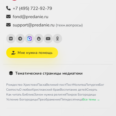
+7 (495) 722-92-79
fond@predanie.ru
support@predanie.ru
(техн.вопросы)
Мне нужна помощь
Тематические страницы медиатеки
Рождество Христово
Пасха
Великий пост
Пост
Молитва
Литургия
Бог
Святость
О любви
Христианский брак
Воспитание детей
Смерть
Как читать Библию
Зачем нужна религия
Покров Богородицы
Успение Богородицы
Преображение
Пятидесятница
Все темы →