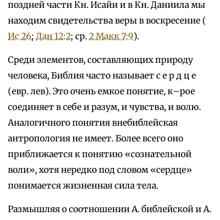
поздней части Кн. Исайи и в Кн. Даниила мы
находим свидетельства веры в воскресение (
Ис 26
;
Дан 12:2
; ср.
2 Макк 7:9
).
Среди элементов, составляющих природу
человека, Библия часто называет с е р д ц е
(евр. лев). Это очень емкое понятие, к–рое
соединяет в себе и разум, и чувства, и волю.
Аналогичного понятия внебиблейская
антропология не имеет. Более всего оно
приближается к понятию «сознательной
воли», хотя нередко под словом «сердце»
понимается жизненная сила тела.
Размышляя о соотношении А. библейской и А.