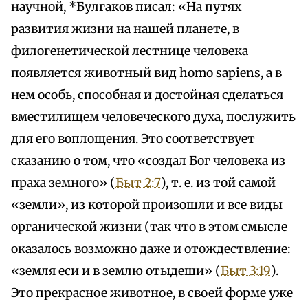
научной, *Булгаков писал: «На путях
развития жизни на нашей планете, в
филогенетической лестнице человека
появляется животный вид homo sapiens, а в
нем особь, способная и достойная сделаться
вместилищем человеческого духа, послужить
для его воплощения. Это соответствует
сказанию о том, что «создал Бог человека из
праха земного» (
Быт 2:7
), т. е. из той самой
«земли», из которой произошли и все виды
органической жизни (так что в этом смысле
оказалось возможно даже и отождествление:
«земля еси и в землю отыдеши» (
Быт 3:19
).
Это прекрасное животное, в своей форме уже