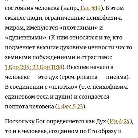
состояния человека (напр.,
Гал 5:19
). В этом
смысле люди, ограниченные психофизич.
миром, именуются «плотскими» и
«душевными». (К ним относятся и те, кто
подменяет высшие духовные ценности чисто
земными побуждениями и страстями:
1 Кор 2:14; 2
2 Кор 11:18
). Высшее начало в
человеке — это дух (греч. pneаma — пневма).
В соединении с «плотью» (т. е. психофизич.
единством тела и души) и созидается
полнота человека (
1 Фес 5:23
).
Поскольку Бог определяется как Дух (
Ин 4:24
),
то и в человеке, созданном по Его образу и