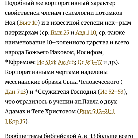
Подобный же корпоративный характер
свойственен членам генеалогии потомков
Ноя (
Быт 10
) и в известной степени нек–рым
патриархам (ср.
Быт 25
и
Авд 1:10
; ср. также
наименование 10–коленного царства и всего
народа Божьего Иаковом, Иосифом,
*Ефремом:
Ис 41:8
;
Ам 6:6
;
Ос 9:3–17
и др.).
Корпоративными чертами наделены
мессианские образы Сына Человеческого (
Дан 7:13
) и *Служителя Господня (
Ис 52–53
),
что отразилось в учении ап.Павла о двух
Адамах и Теле Христовом (
Рим 5:12–21; 1
1 Кор 15
).
Вообще темы библейской А. в НЗ больше всего