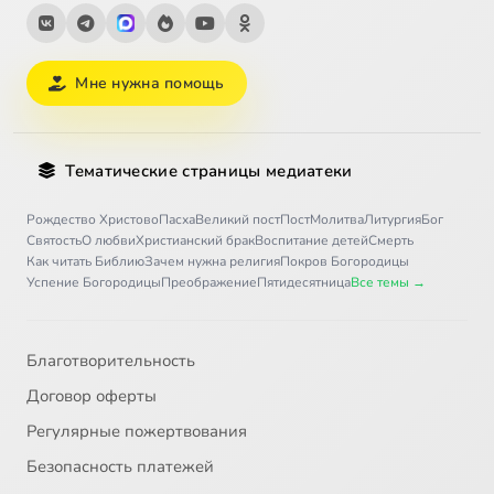
Мне нужна помощь
Тематические страницы медиатеки
Рождество Христово
Пасха
Великий пост
Пост
Молитва
Литургия
Бог
Святость
О любви
Христианский брак
Воспитание детей
Смерть
Как читать Библию
Зачем нужна религия
Покров Богородицы
Успение Богородицы
Преображение
Пятидесятница
Все темы →
Благотворительность
Договор оферты
Регулярные пожертвования
Безопасность платежей