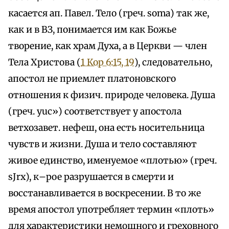
касается ап. Павел. Тело (греч. sоma) так же,
как и в ВЗ, понимается им как Божье
творение, как храм Духа, а в Церкви — член
Тела Христова (
1 Кор 6:15, 19
), следовательно,
апостол не приемлет платоновского
отношения к физич. природе человека. Душа
(греч. yuc») соответствует у апостола
ветхозавет. нефеш, она есть носительница
чувств и жизни. Душа и тело составляют
живое единство, именуемое «плотью» (греч.
sЈrx), к–рое разрушается в смерти и
восстанавливается в воскресении. В то же
время апостол употребляет термин «плоть»
для характеристики немощного и греховного