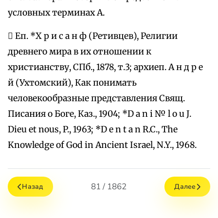
условных терминах А.
 Еп. *Х р и с а н ф (Ретивцев), Религии
древнего мира в их отношении к
христианству, СПб., 1878, т.3; архиеп. А н д р е
й (Ухтомский), Как понимать
человекообразные представления Свящ.
Писания о Боге, Каз., 1904; *D a n i № l o u J.
Dieu et nous, P., 1963; *D e n t a n R.C., The
Knowledge of God in Ancient Israel, N.Y., 1968.
81 / 1862
Назад
Далее