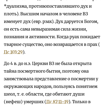
*дуализма, противопоставлявшего дух и
плоть). Высшим началом в человеке ВЗ
именует дух (евр. рэах). Дух даруется Богом,
он есть сама невыразимая сила жизни,
познания и активности. Когда руах покидает
тварное существо, оно возвращается в прах (
Пс 103:29
).
До 4 в. до н.э. Церкви ВЗ не была открыта
тайна посмертного бытия, поэтому она
заимствовала представление о посмертии у
окружающих народов, пользуясь понятием
шеол, т. е. области, где обитают души
(нефеш) умерших (
Пс 87:11–19
). Только в