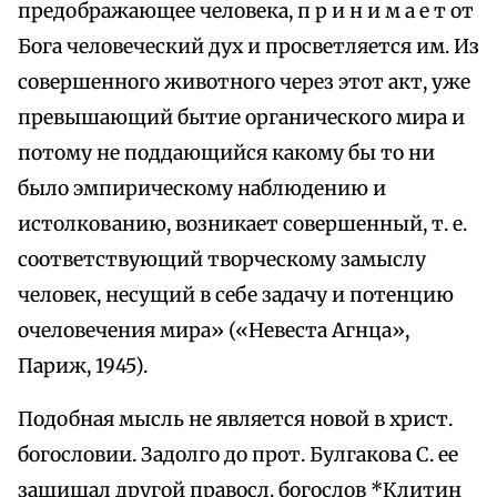
предображающее человека, п р и н и м а е т от
Бога человеческий дух и просветляется им. Из
совершенного животного через этот акт, уже
превышающий бытие органического мира и
потому не поддающийся какому бы то ни
было эмпирическому наблюдению и
истолкованию, возникает совершенный, т. е.
соответствующий творческому замыслу
человек, несущий в себе задачу и потенцию
очеловечения мира» («Невеста Агнца»,
Париж, 1945).
Подобная мысль не является новой в христ.
богословии. Задолго до прот. Булгакова С. ее
защищал другой правосл. богослов *Клитин