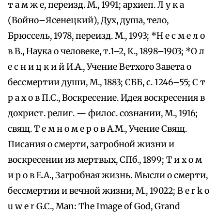
т а м ж е, переизд. М., 1991; архиеп. Л у к а
(Войно–Ясенецкий), Дух, душа, тело,
Брюссель, 1978, переизд. М., 1993; *Н е с м е л о
в В., Наука о человеке, т.1–2, К., 1898–1903; *О л
е с н и ц к и й И.А., Учение Ветхого Завета о
бессмертии души, М., 1883; СББ, с. 1246–55; С т
р а х о в П.С., Воскресение. Идея воскресения в
дохрист. религ. — филос. сознании, М., 1916;
свящ. Т е м н о м е р о в А.М., Учение Свящ.
Писания о смерти, загробной жизни и
воскресении из мертвых, СПб., 1899; Т и х о м
и р о в Е.А., Загробная жизнь. Мысли о смерти,
бессмертии и вечной жизни, М., 19022; B e r k o
u w e r G.C., Man: The Image of God, Grand