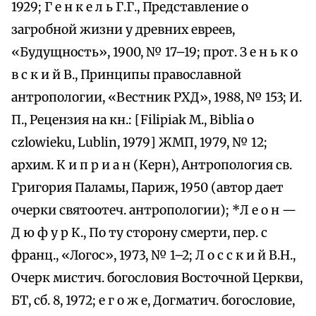
1929; Г е н к е л ь Г.Г., Представление о
загробной жизни у древних евреев,
«Будущность», 1900, № 17–19; прот. З е н ь к о
в с к и й В., Принципы православной
антропологии, «Вестник РХД», 1988, № 153; И.
П., Рецензия на кн.: [Filipiak M., Biblia o
czlowieku, Lublin, 1979] ЖМП, 1979, № 12;
архим. К и п р и а н (Керн), Антропология св.
Григория Паламы, Париж, 1950 (автор дает
очерки святоотеч. антропологии); *Л е о н —
Д ю ф у р К., По ту сторону смерти, пер. с
франц., «Логос», 1973, № 1–2; Л о с с к и й В.Н.,
Очерк мистич. богословия Восточной Церкви,
БТ, сб. 8, 1972; е г о ж е, Догматич. богословие,