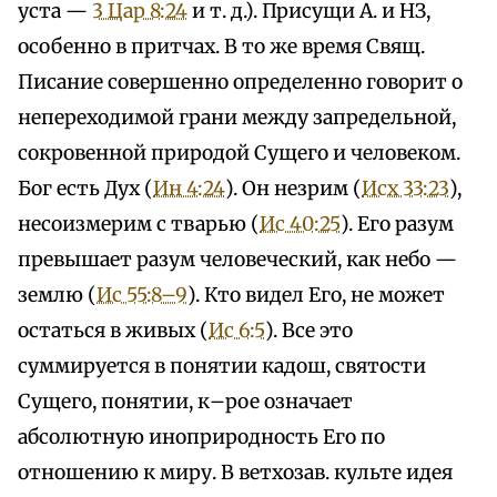
уста —
3 Цар 8:24
и т. д.). Присущи А. и НЗ,
особенно в притчах. В то же время Свящ.
Писание совершенно определенно говорит о
непереходимой грани между запредельной,
сокровенной природой Сущего и человеком.
Бог есть Дух (
Ин 4:24
). Он незрим (
Исх 33:23
),
несоизмерим с тварью (
Ис 40:25
). Его разум
превышает разум человеческий, как небо —
землю (
Ис 55:8–9
). Кто видел Его, не может
остаться в живых (
Ис 6:5
). Все это
суммируется в понятии кадош, святости
Сущего, понятии, к–рое означает
абсолютную иноприродность Его по
отношению к миру. В ветхозав. культе идея