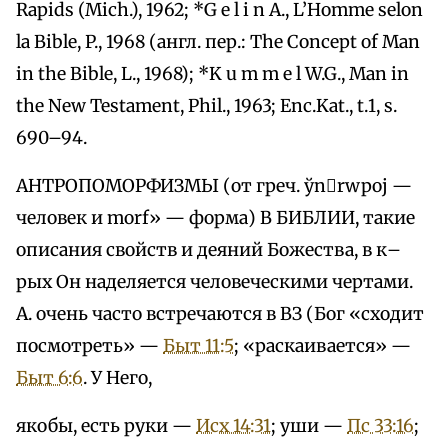
Rapids (Mich.), 1962; *G e l i n A., L’Homme selon
la Bible, P., 1968 (англ. пер.: The Concept of Man
in the Bible, L., 1968); *K u m m e l W.G., Man in
the New Testament, Phil., 1963; Enc.Kat., t.1, s.
690–94.
АНТРОПОМОРФИЗМЫ (от греч. ўnrwpoj —
человек и morf» — форма) В БИБЛИИ, такие
описания свойств и деяний Божества, в к–
рых Он наделяется человеческими чертами.
А. очень часто встречаются в ВЗ (Бог «сходит
посмотреть» —
Быт 11:5
; «раскаивается» —
Быт 6:6
. У Него,
якобы, есть руки —
Исх 14:31
; уши —
Пс 33:16
;