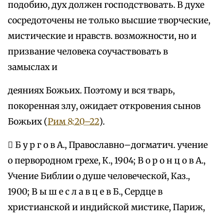
подобию, дух должен господствовать. В духе
сосредоточены не только высшие творческие,
мистические и нравств. возможности, но и
призвание человека соучаствовать в
замыслах и
деяниях Божьих. Поэтому и вся тварь,
покоренная злу, ожидает откровения сынов
Божьих (
Рим 8:20–22
).
 Б у р г о в А., Православно–догматич. учение
о первородном грехе, К., 1904; В о р о н ц о в А.,
Учение Библии о душе человеческой, Каз.,
1900; В ы ш е с л а в ц е в Б., Сердце в
христианской и индийской мистике, Париж,