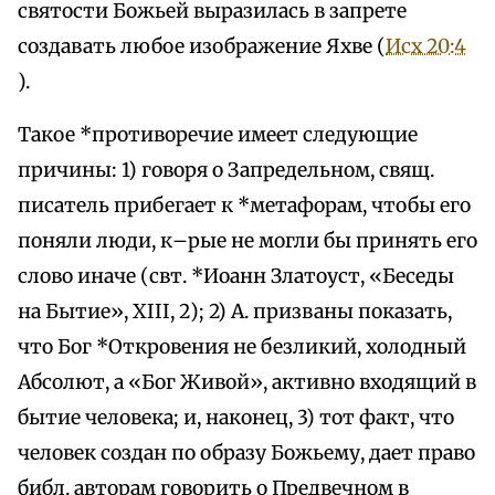
святости Божьей выразилась в запрете
создавать любое изображение Яхве (
Исх 20:4
).
Такое *противоречие имеет следующие
причины: 1) говоря о Запредельном, свящ.
писатель прибегает к *метафорам, чтобы его
поняли люди, к–рые не могли бы принять его
слово иначе (свт. *Иоанн Златоуст, «Беседы
на Бытие», XIII, 2); 2) А. призваны показать,
что Бог *Откровения не безликий, холодный
Абсолют, а «Бог Живой», активно входящий в
бытие человека; и, наконец, 3) тот факт, что
человек создан по образу Божьему, дает право
библ. авторам говорить о Предвечном в