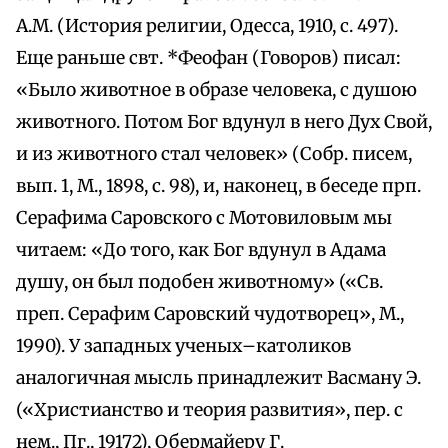
А.М. (История религии, Одесса, 1910, с. 497).
Еще раньше свт. *Феофан (Говоров) писал:
«Было животное в образе человека, с душою
животного. Потом Бог вдунул в него Дух Свой,
и из животного стал человек» (Собр. писем,
вып. 1, М., 1898, с. 98), и, наконец, в беседе прп.
Серафима Саровского с Мотовиловым мы
читаем: «До того, как Бог вдунул в Адама
душу, он был подобен животному» («Св.
преп. Серафим Саровский чудотворец», М.,
1990). У западных ученых–католиков
аналогичная мысль принадлежит Васману Э.
(«Христианство и теория развития», пер. с
нем., Пг., 19172), Обермайеру Г.