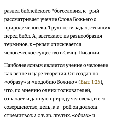
раздел библейского *богословия, к–рый
рассматривает учение Слова Божьего о
природе человека. Трудности задач, стоящих
перед библ. А., вытекают из разнообразия
терминов, к–рыми описывается
человеческое существо в Свящ. Писании.
Наиболее ясным является учение о человеке
как венце и царе творения. Он создан по
«образу» и «подобию Божию» (
Быт 1:26
),
что, по мнению одних толкователей,
означает и данную природу человека, и его
совершенство, цель, к к–рой он должен
стремиться; а с т. зр. других, «образ» и