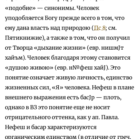
«подобие» — синонимы. Человек
уподобляется Богу прежде всего в том, что
ему дана власть над природою (
Пс 8
; см.
Пятикнижие), а также в том, что он получил
от Творца «дыхание жизни» (евр. нишмЈт
хайъм). Человек благодаря этому становится
«душою живою» (евр. н№феш хайЈ). Это
понятие означает живую личность, единство
жизненных сил, «Я» человека. Нефеш в плане
внешнего выражения есть басЈр — плоть,
однако в ВЗ это понятие еще не носит
отрицательного оттенка, как у ап. Павла.
Нефеш и басар характеризуются
органическим единством (в отличие от греч.