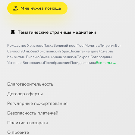
Мне нужна помощь
Тематические страницы медиатеки
Рождество Христово
Пасха
Великий пост
Пост
Молитва
Литургия
Бог
Святость
О любви
Христианский брак
Воспитание детей
Смерть
Как читать Библию
Зачем нужна религия
Покров Богородицы
Успение Богородицы
Преображение
Пятидесятница
Все темы →
Благотворительность
Договор оферты
Регулярные пожертвования
Безопасность платежей
Политика возврата
О проекте