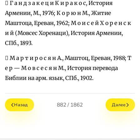
 Г а н д з а к е ц и К и р а к о с, История
Армении, М., 1976; К о р ю н М., Житие
Маштоца, Ереван, 1962; М о и с е й Х о р е н с к
и й (Мовсес Хоренаци), История Армении,
СПб., 1893.
 М а р т и р о с я н А., Маштоц, Ереван, 1988; Т
е р — М о в с е с я н М., История перевода
Библии на арм. язык, СПб., 1902.
882 / 1862
Назад
Далее