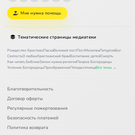
Мне нужна помощь
Тематические страницы медиатеки
Рождество Христово
Пасха
Великий пост
Пост
Молитва
Литургия
Бог
Святость
О любви
Христианский брак
Воспитание детей
Смерть
Как читать Библию
Зачем нужна религия
Покров Богородицы
Успение Богородицы
Преображение
Пятидесятница
Все темы →
Благотворительность
Договор оферты
Регулярные пожертвования
Безопасность платежей
Политика возврата