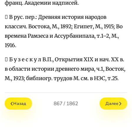
франц. Академии надписей.
 В рус. пер.: Древняя история народов
классич. Востока, М., 1892; Египет, М., 1915; Во
времена Рамзеса и Ассурбанипала, т.1–2, М.,
1916.
 Б у з е с к у л В.П., Открытия XIX и нач. ХХ в.
в области истории древнего мира, ч.1, Восток,
М., 1923; библиогр. трудов М. см. в НЭС, т.25.
867 / 1862
Назад
Далее