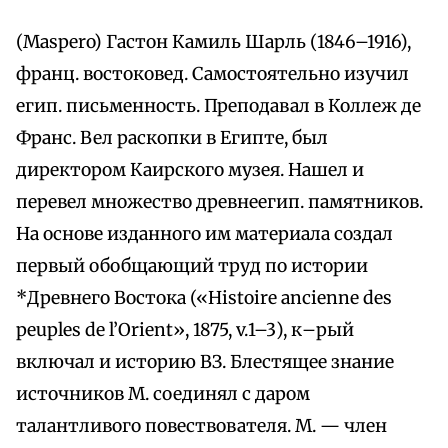
(Maspero) Гастон Камиль Шарль (1846–1916),
франц. востоковед. Самостоятельно изучил
егип. письменность. Преподавал в Коллеж де
Франс. Вел раскопки в Египте, был
директором Каирского музея. Нашел и
перевел множество древнеегип. памятников.
На основе изданного им материала создал
первый обобщающий труд по истории
*Древнего Востока («Histoire ancienne des
peuples de l’Orient», 1875, v.1–3), к–рый
включал и историю ВЗ. Блестящее знание
источников М. соединял с даром
талантливого повествователя. М. — член