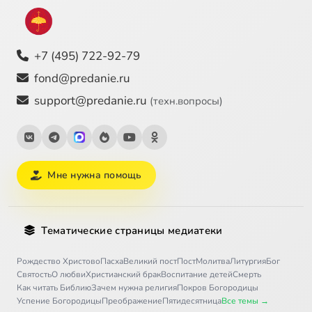
+7 (495) 722-92-79
fond@predanie.ru
support@predanie.ru
(техн.вопросы)
Мне нужна помощь
Тематические страницы медиатеки
Рождество Христово
Пасха
Великий пост
Пост
Молитва
Литургия
Бог
Святость
О любви
Христианский брак
Воспитание детей
Смерть
Как читать Библию
Зачем нужна религия
Покров Богородицы
Успение Богородицы
Преображение
Пятидесятница
Все темы →