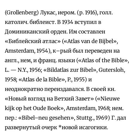
(Grollenberg) Лукас, иером. (р. 1916), голл.
католич. библеист. В 1934 вступил в
Доминиканский орден. Им составлен
«Библейский атлас» («Atlas van de Bijbel»,
Amsterdam, 1954), к–рый был переведен на
англ., нем, и франц. языки («Atlas of the Bible»,
L. — N.Y., 1956; «Bildatlas zur Bibel», Gutersloh,
1958; «Atlas de la Bible», P., 1955) и
неоднократно переиздавался. В своей кн.
«Новый взгляд на Ветхий Завет» («Nieuwe
kijk op het Oude Boek», Amsterdam, 1968; нем.
пер.: «Bibel–neu gesehen», Stuttg., 1969) Г. дал
развернутый очерк *новой исагогики.