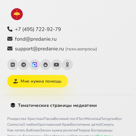
+7 (495) 722-92-79
fond@predanie.ru
support@predanie.ru
(техн.вопросы)
Мне нужна помощь
Тематические страницы медиатеки
Рождество Христово
Пасха
Великий пост
Пост
Молитва
Литургия
Бог
Святость
О любви
Христианский брак
Воспитание детей
Смерть
Как читать Библию
Зачем нужна религия
Покров Богородицы