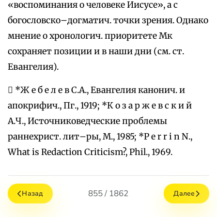
«воспоминания о человеке Иисусе», а с
богословско–догматич. точки зрения. Однако
мнение о хронологич. приоритете Мк
сохраняет позиции и в наши дни (см. ст.
Евангелия).
 *Ж е б е л е в С.А., Евангелия канонич. и
апокрифич., Пг., 1919; *К о з а р ж е в с к и й
А.Ч., Источниковедческие проблемы
раннехрист. лит–ры, М., 1985; *P e r r i n N.,
What is Redaction Criticism?, Phil., 1969.
855 / 1862
Назад
Далее