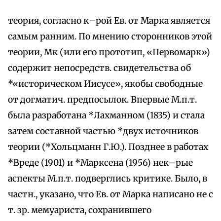
теория, согласно к–рой Ев. от Марка является
самым ранним. По мнению сторонников этой
теории, Мк (или его прототип, «Первомарк»)
содержит непосредств. свидетельства об
*«историческом Иисусе», якобы свободные
от догматич. предпосылок. Впервые М.п.т.
была разработана *Лахманном (1835) и стала
затем составной частью *двух источников
теории (*Хольцманн Г.Ю.). Позднее в работах
*Вреде (1901) и *Марксена (1956) нек–рые
аспекты М.п.т. подверглись критике. Было, в
частн., указано, что Ев. от Марка написано не с
т. зр. мемуариста, сохранившего