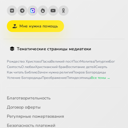
Мне нужна помощь
Тематические страницы медиатеки
Рождество Христово
Пасха
Великий пост
Пост
Молитва
Литургия
Бог
Святость
О любви
Христианский брак
Воспитание детей
Смерть
Как читать Библию
Зачем нужна религия
Покров Богородицы
Успение Богородицы
Преображение
Пятидесятница
Все темы →
Благотворительность
Договор оферты
Регулярные пожертвования
Безопасность платежей