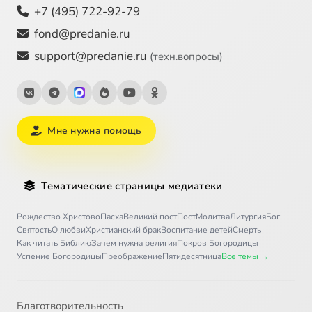
+7 (495) 722-92-79
fond@predanie.ru
support@predanie.ru
(техн.вопросы)
Мне нужна помощь
Тематические страницы медиатеки
Рождество Христово
Пасха
Великий пост
Пост
Молитва
Литургия
Бог
Святость
О любви
Христианский брак
Воспитание детей
Смерть
Как читать Библию
Зачем нужна религия
Покров Богородицы
Успение Богородицы
Преображение
Пятидесятница
Все темы →
Благотворительность