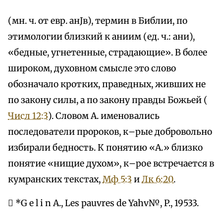
(мн. ч. от евр. анЈв), термин в Библии, по
этимологии близкий к аниим (ед. ч.: ани),
«бедные, угнетенные, страдающие». В более
широком, духовном смысле это слово
обозначало кротких, праведных, живших не
по закону силы, а по закону правды Божьей (
Числ 12:3
). Словом А. именовались
последователи пророков, к–рые добровольно
избирали бедность. К понятию «А.» близко
понятие «нищие духом», к–рое встречается в
кумранских текстах,
Мф 5:3
и
Лк 6:20
.
 *G e l i n A., Les pauvres de Yahv№, P., 19533.