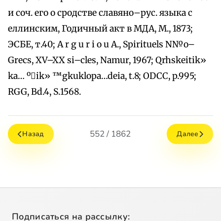
и соч. его о сродстве славяно–рус. языка с
еллинским, Годичный акт в МДА, М., 1873;
ЭСБЕ, т.40; А r g u r i o u A., Spirituels N№o–
Grecs, XV–XX si–cles, Namur, 1967; Qrhskeitik»
ka… ºik» ™gkuklopa…deia, t.8; ODCC, p.995;
RGG, Bd.4, S.1568.
552 / 1862
Назад
Далее
Подписаться на рассылку: