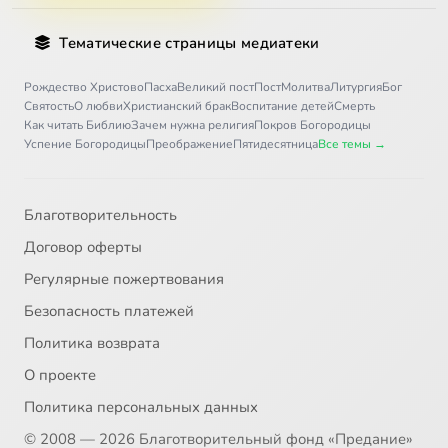
Тематические страницы медиатеки
Рождество Христово
Пасха
Великий пост
Пост
Молитва
Литургия
Бог
Святость
О любви
Христианский брак
Воспитание детей
Смерть
Как читать Библию
Зачем нужна религия
Покров Богородицы
Успение Богородицы
Преображение
Пятидесятница
Все темы →
Благотворительность
Договор оферты
Регулярные пожертвования
Безопасность платежей
Политика возврата
О проекте
Политика персональных данных
© 2008 — 2026 Благотворительный фонд «Предание»