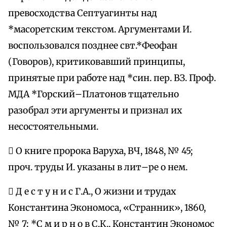
превосходства Септуагинты над
*масоретским текстом. Аргументами И.
воспользовался позднее свт.*Феофан
(Говоров), критиковавший принципы,
принятые при работе над *син. пер. ВЗ. Проф.
МДА *Горский–Платонов тщательно
разобрал эти аргументы и признал их
несостоятельными.
 О книге пророка Варуха, ВЧ, 1848, № 45;
проч. труды И. указаны в лит–ре о нем.
 Д е с т у н и с Г.А., О жизни и трудах
Константина Экономоса, «Странник», 1860,
№ 7; *С м и р н о в С.К., Константин Экономос