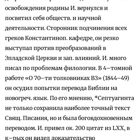
освобождения родины И. вернулся и
посвятил себя обществ. и научной
деятельности. Сторонник подчинения всех
греков Константиноп. кафедре, он резко
выступал против преобразований в
Элладской Церкви и зап. влияний. И. много
писал по проблемам филологии. В 4–томной
работе «О 70–ти толковниках ВЗ» (1844–49)
он осудил попытки перевода Библии на
новогреч. язык. По его мнению, *Септуагинта
не только сохранила наиболее точный текст
Свящ. Писания, но и была боговдохновенным
переводом. И. привел ок. 200 цитат из LХХ, в
к–рых он видел доказательство