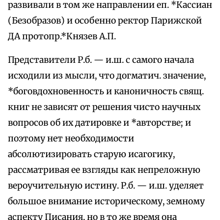
развивали в том же направлении еп. *Кассиан
(Безобразов) и особенно ректор Парижской
ДА протопр.*Князев А.П.
Представители Р.б. — и.ш. с самого начала
исходили из мысли, что догматич. значение,
*боговдохновенность и каноничность свящ.
книг не зависят от решения чисто научных
вопросов об их датировке и *авторстве; и
поэтому нет необходимости
абсолютизировать старую исагогику,
рассматривая ее взгляды как непреложную
вероучительную истину. Р.б. — и.ш. уделяет
большое внимание историческому, земному
аспекту Писания, но в то же время она