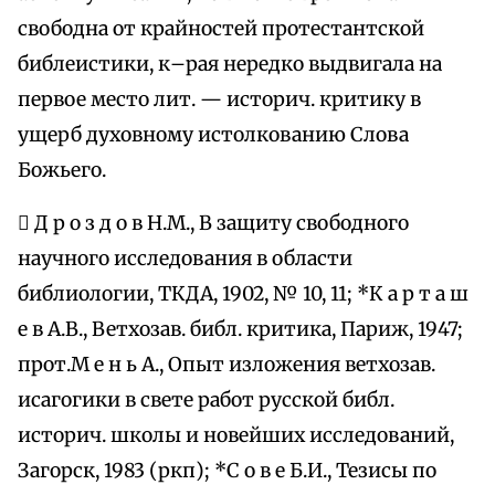
свободна от крайностей протестантской
библеистики, к–рая нередко выдвигала на
первое место лит. — историч. критику в
ущерб духовному истолкованию Слова
Божьего.
 Д р о з д о в Н.М., В защиту свободного
научного исследования в области
библиологии, ТКДА, 1902, № 10, 11; *К а р т а ш
е в А.В., Ветхозав. библ. критика, Париж, 1947;
прот.М е н ь А., Опыт изложения ветхозав.
исагогики в свете работ русской библ.
историч. школы и новейших исследований,
Загорск, 1983 (ркп); *С о в е Б.И., Тезисы по