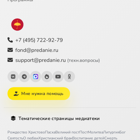
+7 (495) 722-92-79
fond@predanie.ru
support@predanie.ru
(техн.вопросы)
Мне нужна помощь
Тематические страницы медиатеки
Рождество Христово
Пасха
Великий пост
Пост
Молитва
Литургия
Бог
Святость
О любви
Христианский брак
Воспитание детей
Смерть