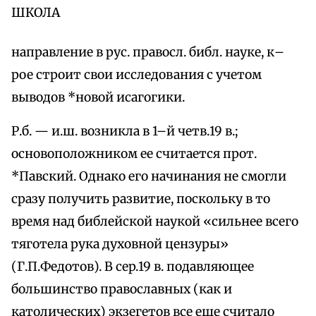
ШКОЛА
направление в pyc. правосл. библ. науке, к–
рое строит свои исследования с учетом
выводов *новой исагогики.
Р.б. — и.ш. возникла в 1–й четв.19 в.;
основоположником ее считается прот.
*Павский. Однако его начинания не смогли
сразу получить развитие, поскольку в то
время над библейской наукой «сильнее всего
тяготела рука духовной цензуры»
(Г.П.Федотов). В cep.19 в. подавляющее
большинство православных (как и
католических) экзегетов все еще считало