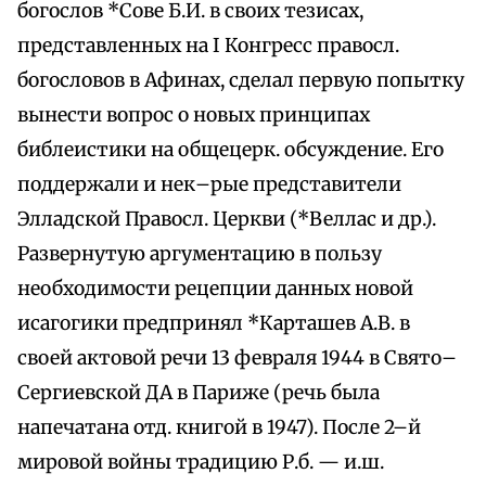
богослов *Сове Б.И. в своих тезисах,
представленных на I Конгресс правосл.
богословов в Афинах, сделал первую попытку
вынести вопрос о новых принципах
библеистики на общецерк. обсуждение. Его
поддержали и нек–рые представители
Элладской Правосл. Церкви (*Beллас и др.).
Развернутую аргументацию в пользу
необходимости рецепции данных новой
исагогики предпринял *Карташев А.В. в
своей актовой речи 13 февраля 1944 в Свято–
Сергиевской ДA в Париже (речь была
напечатана отд. книгой в 1947). Пocлe 2–й
мировой войны тpaдицию Р.б. — и.ш.