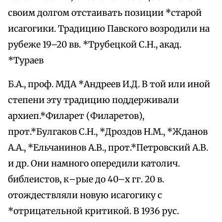
своим долгом отстаивать позиции *старой
исагогики. Традицию Павского возродили на
рубеже 19–20 вв. *Трубецкой С.Н., акад.
*Тураев
Б.А., проф. МДА *Андреев И.Д. В той или иной
степени эту традицию поддерживали
архиеп.*Филарет (Филаретов),
прот.*Булгаков С.Н., *Дроздов Н.М., *Жданов
А.А., *Ельчанинов А.В., прот.*Петровский А.В.
и др. Они намного опередили католич.
библеистов, к–рые до 40–х гг. 20 в.
отождествляли новую исагогику с
*отрицательной критикой. В 1936 рус.