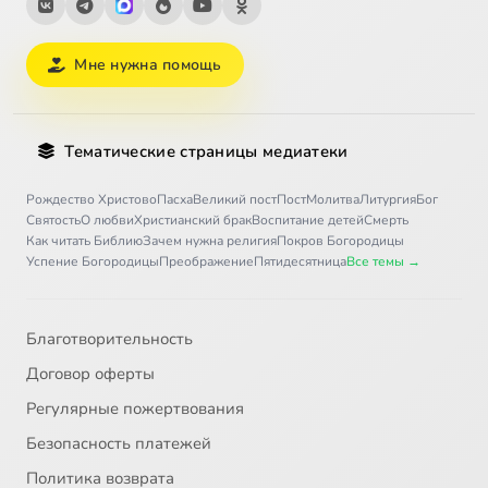
Мне нужна помощь
Тематические страницы медиатеки
Рождество Христово
Пасха
Великий пост
Пост
Молитва
Литургия
Бог
Святость
О любви
Христианский брак
Воспитание детей
Смерть
Как читать Библию
Зачем нужна религия
Покров Богородицы
Успение Богородицы
Преображение
Пятидесятница
Все темы →
Благотворительность
Договор оферты
Регулярные пожертвования
Безопасность платежей
Политика возврата