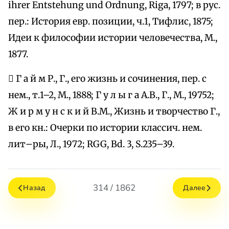
ihrer Entstehung und Ordnung, Riga, 1797; в рус.
пер.: История евр. позиции, ч.1, Тифлис, 1875;
Идеи к философии истории человечества, М.,
1877.
 Г а й м Р., Г., его жизнь и сочинения, пер. с
нем., т.1–2, М., 1888; Г у л ы г а А.В., Г., М., 19752;
Ж и р м у н с к и й В.М., Жизнь и творчество Г.,
в его кн.: Очерки по истории классич. нем.
лит–ры, Л., 1972; RGG, Bd. 3, S.235–39.
314 / 1862
Назад
Далее