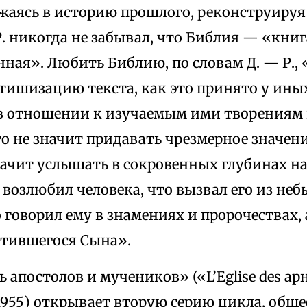
жаясь в историю прошлого, реконструируя
Р. никогда не забывал, что Библия — «кни
ная». Любить Библию, по словам Д. — Р., 
етишизацию текста, как это принято у ины
в отношении к изучаемым ими творениям
то не значит придавать чрезмерное значен
начит услышать в сокровенных глубинах н
к возлюбил человека, что вызвал его из не
говорил ему в знамениях и пророчествах, 
отившегося Сына».
 апостолов и мучеников» («L’Еglise des apњt
, 1955) открывает вторую серию цикла, общ