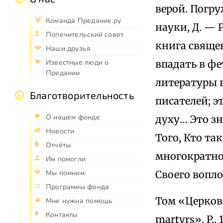
верой. Погру
Команда Предание.ру
науки, Д. — 
Попечительский совет
книга священ
Наши друзья
впадать в ф
Известные люди о
Предании
литературы 
Благотворительность
писателей; э
О нашем фонде
духу… Это з
Новости
Того, Кто та
Отчёты
многократно 
Им помогли
Своего вопл
Мы помним
Программы фонда
Том «Церковь
Мне нужна помощь
Контакты
martyrs», P.