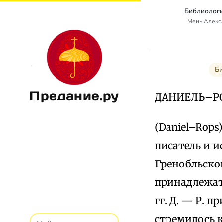
Библиологи
Мень Алекс
Би
Предание.ру
ДАНИЕЛЬ–Р
(Daniel–Rops
писатель и и
Гренобльског
принадлежат 
гг. Д. — Р.
стремилось 