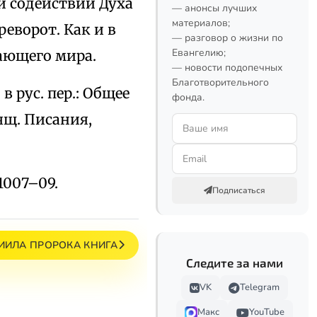
и содействии Духа
— анонсы лучших
материалов;
еворот. Как и в
— разговор о жизни по
Евангелию;
жающего мира.
— новости подопечных
Благотворительного
; в рус. пер.: Общее
фонда.
ящ. Писания,
s.1007–09.
Подписаться
ИИЛА ПРОРОКА КНИГА
Следите за нами
VK
Telegram
Макс
YouTube