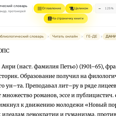
ческий словарь
−
Оглавление
Целиком
125%
андр, протоиерей
На страничку книги
блиологический словарь
Читать онлайн
ГЕ–ДЕ
ДАНИ
ОПС
) Анри (наст. фамилия Петьо) (1901–65), фр
сторик. Образование получил на филологи
о ун–та. Преподавал лит–ру в ряде лицеев.
множество романов, эссе и публицистич. с
 примкнул к движению молодежи «Новый по
к идеалам демократии и гуманизма, проти