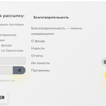
а рассылку:
Благотворительность
ашем почтовом
Благотворительность — помочь
нуждающимся
атериалов;
ных
О фонде
 фонда;
Новости
 по Евангелию.
Отчёты
Им помогли
Программы
ляются на