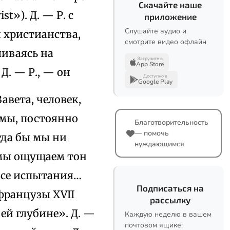
Скачайте наше
st»). Д. — Р. с
приложение
Слушайте аудио и
 христианства,
смотрите видео офлайн
ливаясь на
Загрузите в
App Store
Д. — Р., — он
Доступно в
Google Play
авета, человек,
емы, постоянно
Благотворительность
— помочь
гда бы мы ни
нуждающимся
 мы ощущаем тон
 все испытания…
Подписаться на
французы XVII
рассылку
оей глубине». Д. —
Каждую неделю в вашем
почтовом ящике: