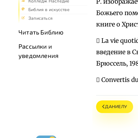
Р. изобража
Колледж Наследие
Библия в искусстве
Божьего помо
Записаться
книге о Хрис
Читать Библию
 La vie quoti
Рассылки и
введение в С
уведомления
Брюссель, 19
 Convertis du 
ДАНИЕЛУ