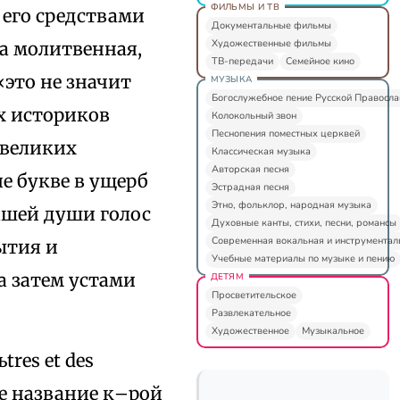
ФИЛЬМЫ И ТВ
 его средствами
Документальные фильмы
Художественные фильмы
га молитвенная,
ТВ-передачи
Семейное кино
«это не значит
МУЗЫКА
Богослужебное пение Русской Правосл
х историков
Колокольный звон
Песнопения поместных церквей
 великих
Классическая музыка
Авторская песня
ие букве в ущерб
Эстрадная песня
Этно, фольклор, народная музыка
ашей души голос
Духовные канты, стихи, песни, романсы
Современная вокальная и инструментал
бытия и
Учебные материалы по музыке и пению
а затем устами
ДЕТЯМ
Просветительское
Развлекательное
Художественное
Музыкальное
res et des
ее название к–рой