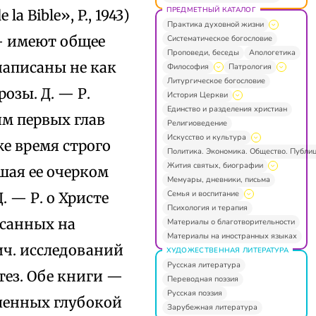
ПРЕДМЕТНЫЙ КАТАЛОГ
 Bible», P., 1943)
Практика духовной жизни
 — имеют общее
Систематическое богословие
Проповеди, беседы
Апологетика
 написаны не как
Философия
Патрология
Литургическое богословие
озы. Д. — Р.
История Церкви
Единство и разделения христиан
ям первых глав
Религиоведение
Искусство и культура
же время строго
Политика. Экономика. Общество. Публи
Жития святых, биографии
ршая ее очерком
Мемуары, дневники, письма
Семья и воспитание
 — Р. о Христе
Психология и терапия
исанных на
Материалы о благотворительности
Материалы на иностранных языках
ич. исследований
ХУДОЖЕСТВЕННАЯ ЛИТЕРАТУРА
Русская литература
тез. Обе книги —
Переводная поэзия
Русская поэзия
вленных глубокой
Зарубежная литература