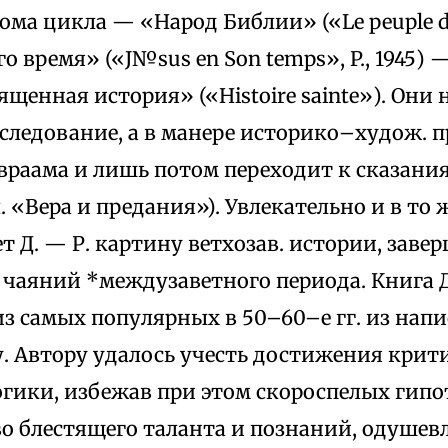
ма цикла — «Народ Библии» («Le peuple de la
го время» («J№sus en Son temps», P., 1945)
ященная история» («Histoire sainte»). Они
следование, а в манере историко–худож. пр
враама и лишь потом переходит к сказани
. «Вера и предания»). Увлекательно и в то 
т Д. — Р. картину ветхозав. истории, заве
чаяний *междузаветного периода. Книга Д.
з самых популярных в 50–60–е гг. из нап
у. Автору удалось учесть достижения крит
гики, избежав при этом скороспелых гипо
во блестящего таланта и познаний, одуше