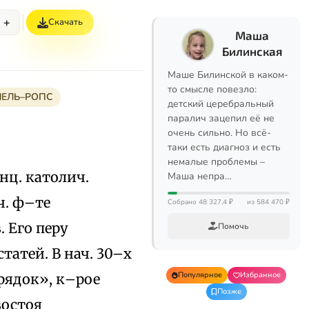
+
Скачать
Маша
Билинская
Маше Билинской в каком-
то смысле повезло:
ЕЛЬ–РОПС
детский церебральный
паралич зацепил её не
очень сильно. Но всё-
таки есть диагноз и есть
немалые проблемы –
анц. католич.
Маша непра…
ч. ф–те
Собрано 48 327,4 ₽
из 584 470 ₽
 Его перу
Помочь
татей. В нач. 30–х
Популярное
Избранное
рядок», к–рое
Позже
востоя