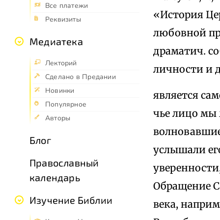
Все платежи
«История Церк
Реквизиты
любовной пр
Медиатека
драматич. со
Лекторий
личности и д
Сделано в Предании
Новинки
является сам
Популярное
чье лицо мы
Авторы
волновавшие 
Блог
услышали ег
Православный
уверенности,
календарь
Обращение С
Изучение Библии
века, наприм