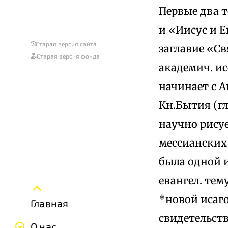
Первые два то
и «Иисус и Е
Старая версия сайта
заглавие «Св
Старая версия фонда
академич. ис
начинает с А
Кн.Бытия (гл
научно рисуе
мессианских 
была одной и
евангел. тем
*новой исаго
Главная
свидетельст
О нас