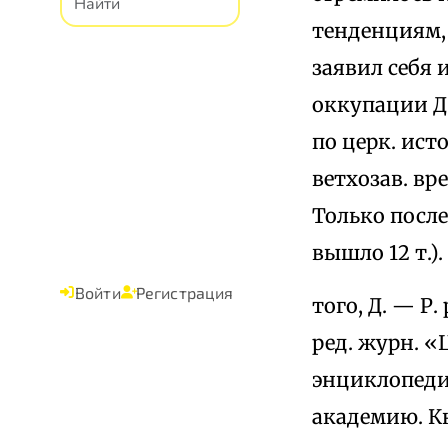
тенденциям,
заявил себя 
оккупации Д
по церк. ист
ветхозав. вр
Только после
вышло 12 т.)
Войти
Регистрация
того, Д. — Р
ред. журн. «
энциклопедии
академию. Кн