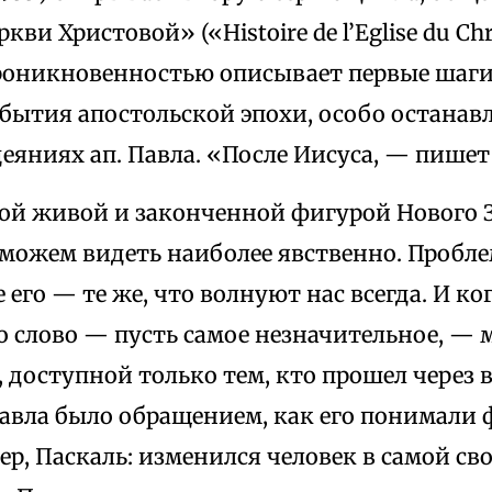
ви Христовой» («Histoire de l’Еglise du Chri
оникновенностью описывает первые шаги
бытия апостольской эпохи, особо останав
еяниях ап. Павла. «После Иисуса, — пишет 
ой живой и законченной фигурой Нового З
 можем видеть наиболее явственно. Пробл
его — те же, что волнуют нас всегда. И ко
о слово — пусть самое незначительное, —
 доступной только тем, кто прошел через
авла было обращением, как его понимали 
ер, Паскаль: изменился человек в самой св