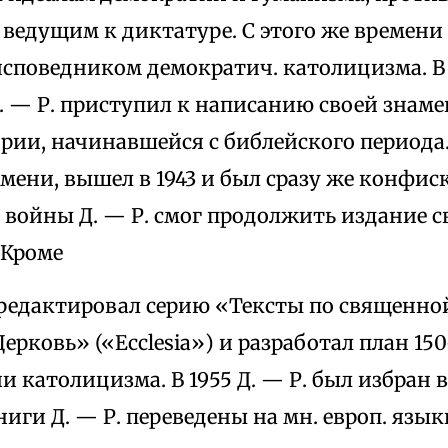
 ведущим к диктатуре. С этого же времени
исповедником демократич. католицизма. В
. — Р. приступил к написанию своей знаме
ории, начинавшейся с библейского периода.
емени, вышел в 1943 и был сразу же конфис
 войны Д. — Р. смог продолжить издание с
. Кроме
. редактировал серию «Тексты по священно
Церковь» («Ecclesia») и разработал план 1
 католицизма. В 1955 Д. — Р. был избран
иги Д. — Р. переведены на мн. европ. язык