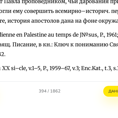
ет Павла проповедником, чьи дарования пр
гли ему совершить всемирно–историч. пер
те, история апостолов дана на фоне окру
dienne en Palestine au temps de J№sus, P., 1961
вящ. Писание, в кн.: Ключ к пониманию Св
82.
XX si–cle, v.1–5, P., 1959–67, v.3; Enc.Kat., t.3, 
394 / 1862
ДАН