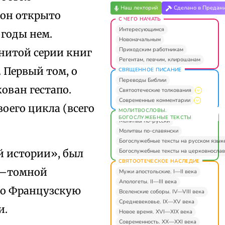
Наш лекторий
Сделано в Предан
 он открыто
С ЧЕГО НАЧАТЬ
Интересующимся
 годы нем.
Новоначальным
Приходским работникам
нитой серии книг
Регентам, певчим, клирошанам
 Первый том, о
СВЯЩЕННОЕ ПИСАНИЕ
Переводы Библии
кован гестапо.
Святоотеческие толкования
Современные комментарии
воего цикла (всего
МОЛИТВОСЛОВЫ.
БОГОСЛУЖЕБНЫЕ ТЕКСТЫ
Молитвы по-русски
Молитвы по-славянски
Богослужебные тексты на русском язык
Богослужебные тексты на церковнослав
й истории», был
СВЯТООТЕЧЕСКОЕ НАСЛЕДИЕ
50–томной
Мужи апостольские. I—II века
Апологеты. II—III века
 во Французскую
Вселенские соборы. IV—VIII века
Средневековье. IX—XV века
и.
Новое время. XVI—XIX века
Современность. XX—XXI века