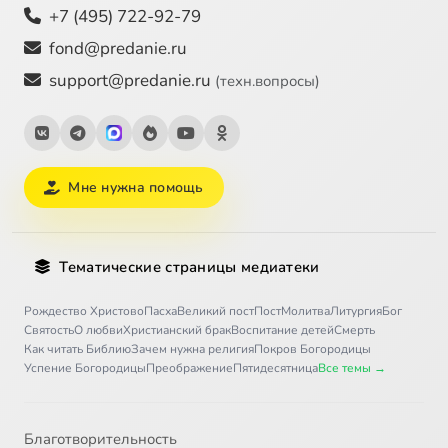
+7 (495) 722-92-79
fond@predanie.ru
support@predanie.ru
(техн.вопросы)
Мне нужна помощь
Тематические страницы медиатеки
Рождество Христово
Пасха
Великий пост
Пост
Молитва
Литургия
Бог
Святость
О любви
Христианский брак
Воспитание детей
Смерть
Как читать Библию
Зачем нужна религия
Покров Богородицы
Успение Богородицы
Преображение
Пятидесятница
Все темы →
Благотворительность