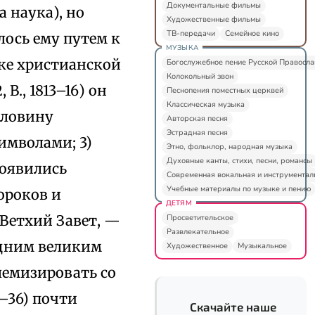
Документальные фильмы
а наука), но
Художественные фильмы
ТВ-передачи
Семейное кино
лось ему путем к
МУЗЫКА
ке христианской
Богослужебное пение Русской Правосл
Колокольный звон
 B., 1813–16) он
Песнопения поместных церквей
Классическая музыка
оловину
Авторская песня
Эстрадная песня
имволами; 3)
Этно, фольклор, народная музыка
Духовные канты, стихи, песни, романсы
появились
Современная вокальная и инструментал
Учебные материалы по музыке и пению
ороков и
ДЕТЯМ
 Ветхий Завет, —
Просветительское
Развлекательное
одним великим
Художественное
Музыкальное
лемизировать со
–36) почти
Скачайте наше