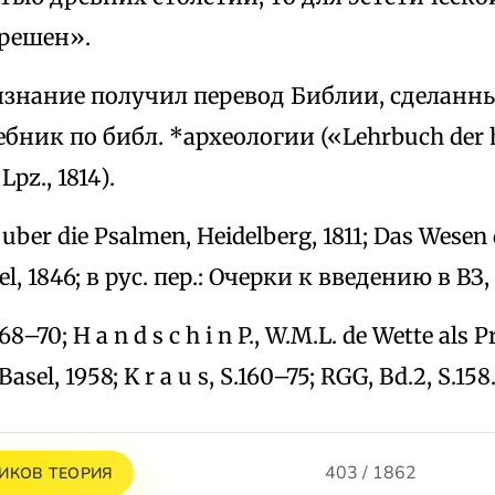
 решен».
нание получил перевод Библии, сделанный 
ебник по библ. *археологии («Lehrbuch der 
Lpz., 1814).
ber die Psalmen, Heidelberg, 1811; Das Wesen 
el, 1846; в рус. пер.: Очерки к введению в ВЗ,
68–70; H a n d s c h i n P., W.M.L. de Wette als 
 Basel, 1958; K r a u s, S.160–75; RGG, Bd.2, S.158
403 / 1862
ИКОВ ТЕОРИЯ