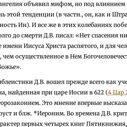
нгелия объявил мифом, но под влиянием г
нь этой тенденции (в частн., он, как и Штр
ность Ин). И все же в этих колебаниях побе
олго до смерти Д.В. писал: «Нет спасения н
 имени Иисуса Христа распятого, и для че
, чем осуществленное в Нем Богочеловечес
Божье».
блеистики Д.В. вошел прежде всего как у
на, найденная при царе Иосии в 622 (
4 Цар 
орозаконием. Это мнение впервые высказа
уст и блж. *Иероним. Во времена Д.В. кри
арактер первых четырех книг Пятикнижия,