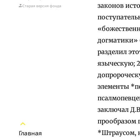
законов исто
Старая версия фонда
поступательн
«божественн
догматики» («
разделил это
языческую; 
допророческ
элементы *по
псалмопевцев
заключал Д.
прообразом г
*Штраусом, 
Главная