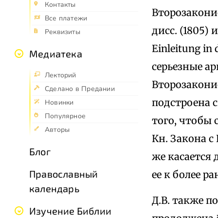
Контакты
Второзаконие
Все платежи
дисс. (1805) 
Реквизиты
Einleitung in 
Медиатека
серьезные ар
Лекторий
Второзаконие
Сделано в Предании
подстроена с
Новинки
Популярное
того, чтобы 
Авторы
Кн. Закона с
Блог
же касается 
Православный
ее к более р
календарь
Д.В. также п
Изучение Библии