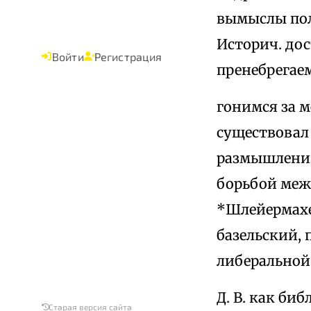
вымыслы пол
Историч. дос
Войти
Регистрация
пренебрегае
гонимся за 
существовал 
размышлений
борьбой меж
*Шлейермахе
базельский, 
либеральной
Д. В. как би
Старая версия сайта