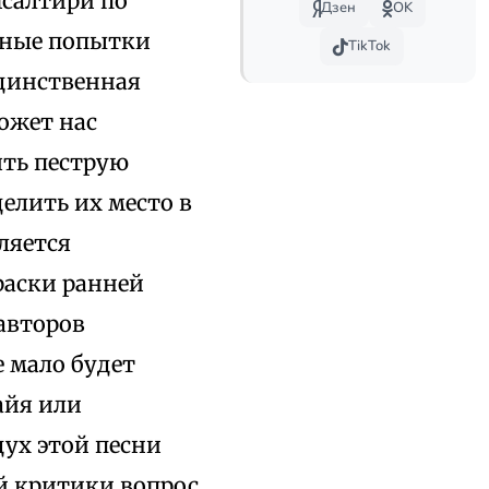
Псалтири по
Дзен
OK
тные попытки
TikTok
Единственная
ожет нас
ять пеструю
елить их место в
ляется
раски ранней
 авторов
е мало будет
айя или
ух этой песни
й критики вопрос