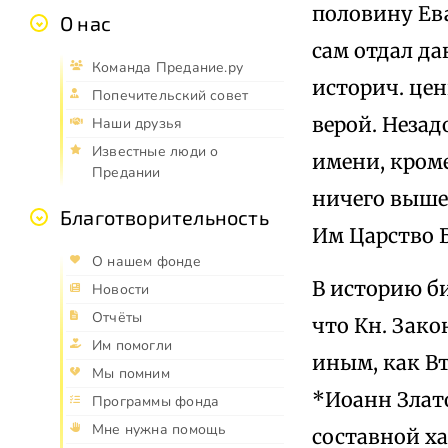
половину Ева
О нас
сам отдал да
Команда Предание.ру
историч. цен
Попечительский совет
верой. Незад
Наши друзья
Известные люди о
имени, кроме
Предании
ничего выше
Благотворительность
Им Царство 
О нашем фонде
В историю би
Новости
Отчёты
что Кн. Зако
Им помогли
иным, как Вт
Мы помним
*Иоанн Злато
Программы фонда
Мне нужна помощь
составной х