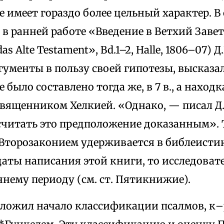
 имеет гораздо более цельный характер. В
и в ранней работе «Введение в Ветхий Завет
das Alte Testament», Bd.1–2, Halle, 1806–07) Д
гументы в пользу своей гипотезы, высказал
 было составлено тогда же, в 7 в., а находк
вященником Хелкией. «Однако, — писал Д.В
считать это предположение доказанным». 
 Второзаконием удерживается в библеистик
даты написания этой книги, то исследоват
аннему периоду (см. ст. Пятикнижие).
оложил начало классификации псалмов, к–р