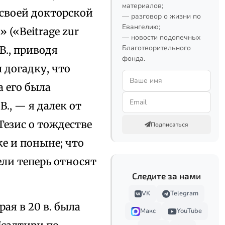
материалов;
 своей докторской
— разговор о жизни по
Евангелию;
» («Beitrage zur
— новости подопечных
Благотворительного
.В., приводя
фонда.
 догадку, что
а его была
., — я далек от
Тезис о тождестве
Подписаться
е и поныне; что
ели теперь относят
Следите за нами
VK
Telegram
ая в 20 в. была
Макс
YouTube