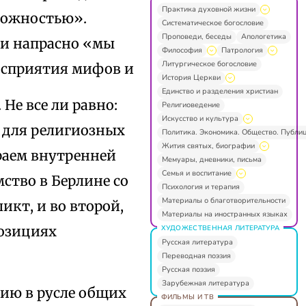
Практика духовной жизни
божностью».
Систематическое богословие
Проповеди, беседы
Апологетика
 и напрасно «мы
Философия
Патрология
Литургическое богословие
осприятия мифов и
История Церкви
Единство и разделения христиан
Не все ли равно:
Религиоведение
Искусство и культура
а для религиозных
Политика. Экономика. Общество. Публи
Жития святых, биографии
раем внутренней
Мемуары, дневники, письма
Семья и воспитание
ство в Берлине со
Психология и терапия
Материалы о благотворительности
кт, и во второй,
Материалы на иностранных языках
позициях
ХУДОЖЕСТВЕННАЯ ЛИТЕРАТУРА
Русская литература
Переводная поэзия
Русская поэзия
Зарубежная литература
рию в русле общих
ФИЛЬМЫ И ТВ