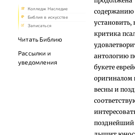
продолжена 
Колледж Наследие
содержанию 
Библия в искусстве
установить,
Записаться
критика пса
Читать Библию
удовлетворит
Рассылки и
антологию п
уведомления
букете еврей
оригиналом 
весны и позд
соответствую
интересовать
позднейший 
дышит юност