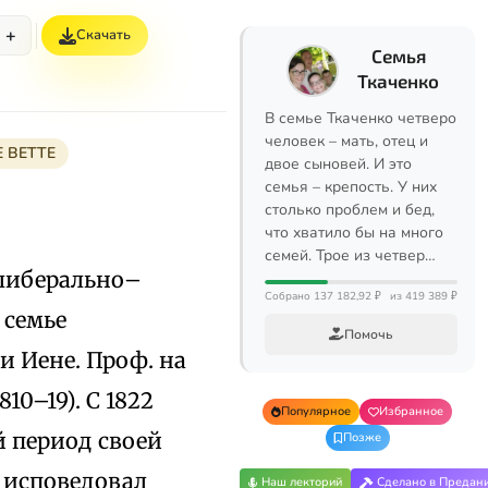
+
Скачать
Семья
Ткаченко
В семье Ткаченко четверо
человек – мать, отец и
Е ВЕТТЕ
двое сыновей. И это
семья – крепость. У них
столько проблем и бед,
что хватило бы на много
семей. Трое из четвер…
. либерально–
Собрано 137 182,92 ₽
из 419 389 ₽
 семье
Помочь
и Иене. Проф. на
10–19). С 1822
Популярное
Избранное
й период своей
Позже
 исповедовал
Наш лекторий
Сделано в Предан