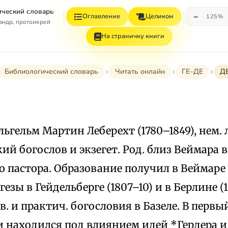
ческий словарь
−
Оглавление
Целиком
125%
андр, протоиерей
На страничку книги
Библиологический словарь
Читать онлайн
ГЕ–ДЕ
Д
ильгельм Мартин Леберехт (1780–1849), нем
ий богослов и экзегет. Род. близ Веймара в
 пастора. Образование получил в Веймаре 
езы в Гейдельберге (1807–10) и в Берлине (18
в. и практич. богословия в Базеле. В первы
и находился под влиянием идей *Гердера и