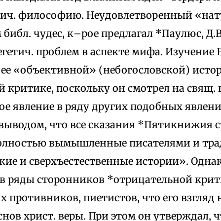
ич. философию. Неудовлетворенный «на
библ. чудес, к–рое предлагал *Паулюс, Д.В
гетич. проблем в аспекте мифа. Изучение 
. к ее «объективной» (небогословской) ист
 критике, поскольку он смотрел на свящ. 
е явление в ряду других подобных явлений»
 выводом, что все сказания *Пятикнижия су
олностью вымышленные писателями и тр
ие и сверхъестественные истории». Однако
 в ряды сторонников *отрицательной крит
х противников, пиетистов, что его взгляд
нов христ. веры. При этом он утверждал, 