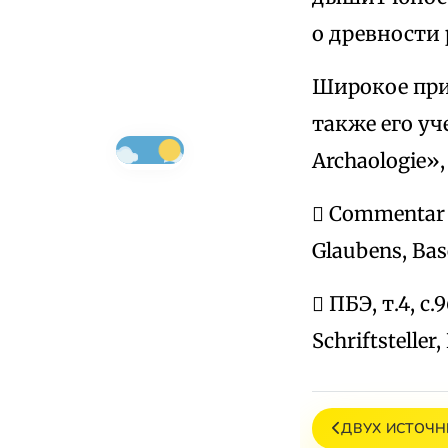
о древности
Широкое приз
также его уч
Archaologie», 
 Сommentar u
Glaubens, Bas
 ПБЭ, т.4, с.9
Schriftsteller,
ДВУХ ИСТОЧН