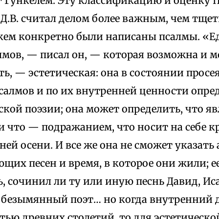
*Гункелем. Эту классификацию и оценку 
Д.В. считал делом более важным, чем тще
 кем конкретно были написаны псалмы. «
лмов, — писал он, — которая возможна и м
ь, — эстетическая: она в состоянии просе
салмов и по их внутренней ценности опред
ской поэзии; она может определить, что яв
и что — подражанием, что носит на себе к
ней осени. И все же она не сможет указать
щих песен и время, в которое они жили; е
, сочинил ли ту или иную песнь Давид, Ис
безымянный поэт… но когда внутренний д
ью древних столетий, то для эстетическо