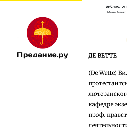
Библиологи
Мень Алекс
Предание.ру
ДЕ ВЕТТЕ
(De Wette) В
протестантск
лютеранского
кафедре экзег
проф. нравст
деятельност