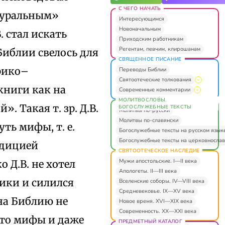
С ЧЕГО НАЧАТЬ
туральным»
Интересующимся
Новоначальным
. стал искать
Приходским работникам
Регентам, певчим, клирошанам
Библии свелось для
СВЯЩЕННОЕ ПИСАНИЕ
орико–
Переводы Библии
Святоотеческие толкования
книги как на
Современные комментарии
МОЛИТВОСЛОВЫ.
. Такая т. зр. Д.В.
БОГОСЛУЖЕБНЫЕ ТЕКСТЫ
Молитвы по-русски
Молитвы по-славянски
ть мифы, т. е.
Богослужебные тексты на русском язык
Богослужебные тексты на церковнослав
адицией
СВЯТООТЕЧЕСКОЕ НАСЛЕДИЕ
Мужи апостольские. I—II века
 Д.В. не хотел
Апологеты. II—III века
ики и силился
Вселенские соборы. IV—VIII века
Средневековье. IX—XV века
 на Библию не
Новое время. XVI—XIX века
Современность. XX—XXI века
что мифы и даже
ПРЕДМЕТНЫЙ КАТАЛОГ