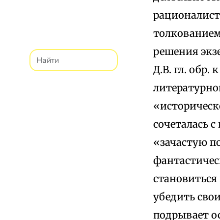
рационалист
толкованием 
решения экзе
Д.В. гл. обр
литературной
«историческо
сочеталась с
«зачастую п
фантастическ
становиться
убедить свои
подрывает ос