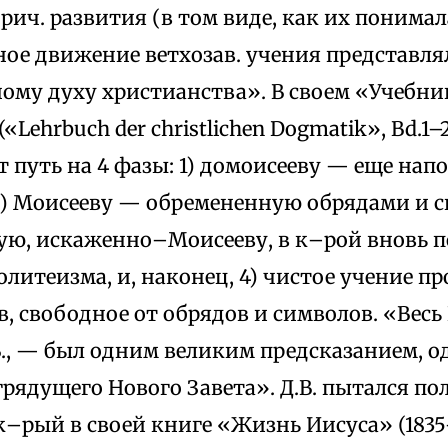
рич. развития (в том виде, как их понимал
ое движение ветхозав. учения представля
ому духу христианства». В своем «Учебни
Lehrbuch der christlichen Dogmatik», Bd.1–2,
т путь на 4 фазы: 1) домоисееву — еще нап
2) Моисееву — обремененную обрядами и с
ую, искаженно–Моисееву, в к–рой вновь 
литеизма, и, наконец, 4) чистое учение пр
, свободное от обрядов и символов. «Весь
В., — был одним великим предсказанием, 
рядущего Нового Завета». Д.В. пытался по
к–рый в своей книге «Жизнь Иисуса» (1835