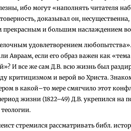
езны, ибо могут «наполнять читателя на
товерность, доказывал он, несущественна,
м прекрасным и большим наслаждением в
мелочным удовлетворением любопытства». 
ли Авраам, если его образ важен как «тем
»? И все же сам Д.В. всю жизнь был разди
ду критицизмом и верой во Христа. Знаком
ром в какой–то мере смягчило этот конфли
период жизни (1822–49) Д.В. укрепился на 
 теологии.
блеист стремился рассматривать библ. исто