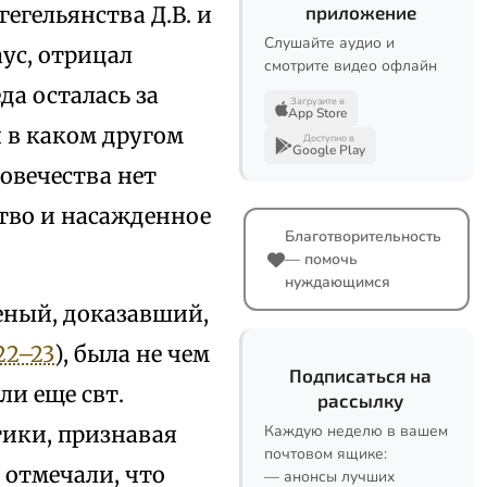
егельянства Д.В. и
приложение
Слушайте аудио и
аус, отрицал
смотрите видео офлайн
да осталась за
Загрузите в
App Store
и в каком другом
Доступно в
Google Play
ловечества нет
тво и насажденное
Благотворительность
— помочь
нуждающимся
ченый, доказавший,
22–23
), была не чем
Подписаться на
ли еще свт.
рассылку
тики, признавая
Каждую неделю в вашем
почтовом ящике:
 отмечали, что
— анонсы лучших