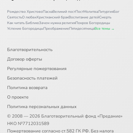
Рождество Христово
Пасха
Великий пост
Пост
Молитва
Литургия
Бог
Святость
О любви
Христианский брак
Воспитание детей
Смерть
Как читать Библию
Зачем нужна религия
Покров Богородицы
Успение Богородицы
Преображение
Пятидесятница
Все темы →
Благотворительность
Договор оферты
Регулярные пожертвования
Безопасность платежей
Политика возврата
О проекте
Политика персональных данных
© 2008 — 2026 Благотворительный фонд «Предание»
НКО №7712031589
Пожертвование согласно ст.582 ГК РФ. Без налога