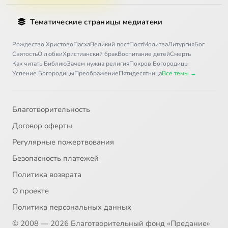
Тематические страницы медиатеки
Рождество Христово
Пасха
Великий пост
Пост
Молитва
Литургия
Бог
Святость
О любви
Христианский брак
Воспитание детей
Смерть
Как читать Библию
Зачем нужна религия
Покров Богородицы
Успение Богородицы
Преображение
Пятидесятница
Все темы →
Благотворительность
Договор оферты
Регулярные пожертвования
Безопасность платежей
Политика возврата
О проекте
Политика персональных данных
© 2008 — 2026 Благотворительный фонд «Предание»