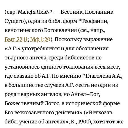
(евр. МалеЈх Яхв№ — Вестник, Посланник
Сущего), одна из библ. форм *Теофании,
кенотического Богоявления (см., напр.,
Быт 22:11
;
Мф 1:20
). Поскольку выражение
«А.Г.» употребляется и для обозначения
тварного ангела, среди библеистов не
установилось единого толкования всех мест,
где сказано об А.Г. По мнению *Глаголева А.А.,
в большинстве случаев А.Г. «есть не один из
рода тварных ангелов, но Ангел–Бог,
Божественный Логос, в исторической форме
Его ветхозаветного действия» («Ветхозав.
библ. учение об ангелах», К., 1900), хотя тот же