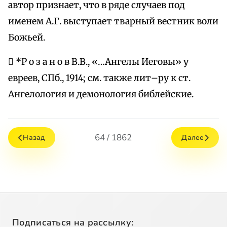
автор признает, что в ряде случаев под
именем А.Г. выступает тварный вестник воли
Божьей.
 *Р о з а н о в В.В., «…Ангелы Иеговы» у
евреев, СПб., 1914; см. также лит–ру к ст.
Ангелология и демонология библейские.
64 / 1862
Назад
Далее
Подписаться на рассылку: