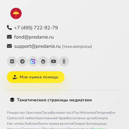
+7 (495) 722-92-79
fond@predanie.ru
support@predanie.ru
(техн.вопросы)
Мне нужна помощь
Тематические страницы медиатеки
Рождество Христово
Пасха
Великий пост
Пост
Молитва
Литургия
Бог
Святость
О любви
Христианский брак
Воспитание детей
Смерть
Как читать Библию
Зачем нужна религия
Покров Богородицы