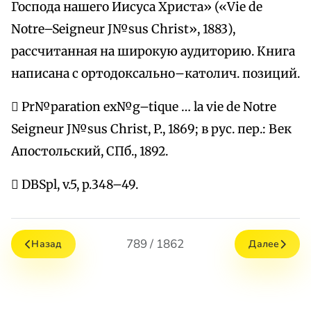
Господа нашего Иисуса Христа» («Vie de
Notre–Seigneur J№sus Christ», 1883),
рассчитанная на широкую аудиторию. Книга
написана с ортодоксально–католич. позиций.
 Pr№paration ex№g–tique … la vie de Notre
Seigneur J№sus Christ, P., 1869; в рус. пер.: Век
Апостольский, СПб., 1892.
 DBSpl, v.5, p.348–49.
789 / 1862
Назад
Далее