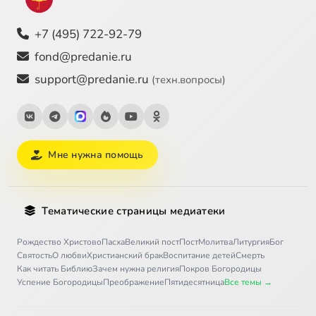
+7 (495) 722-92-79
fond@predanie.ru
support@predanie.ru
(техн.вопросы)
Мне нужна помощь
Тематические страницы медиатеки
Рождество Христово
Пасха
Великий пост
Пост
Молитва
Литургия
Бог
Святость
О любви
Христианский брак
Воспитание детей
Смерть
Как читать Библию
Зачем нужна религия
Покров Богородицы
Успение Богородицы
Преображение
Пятидесятница
Все темы →