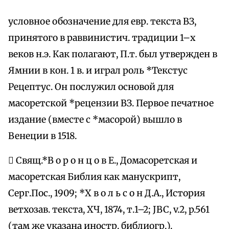
условное обозначение для евр. текста ВЗ,
принятого в раввинистич. традиции 1–х
веков н.э. Как полагают, П.т. был утвержден в
Ямнии в кон. 1 в. и играл роль *Текстус
Рецептус. Он послужил основой для
масоретской *рецензии ВЗ. Первое печатное
издание (вместе с *масорой) вышло в
Венеции в 1518.
 Свящ.*В о р о н ц о в Е., Домасоретская и
масоретская Библия как манускрипт,
Серг.Пос., 1909; *Х в о л ь с о н Д.А., История
ветхозав. текста, ХЧ, 1874, т.1–2; JBC, v.2, p.561
(там же указана иностр. библиогр.).