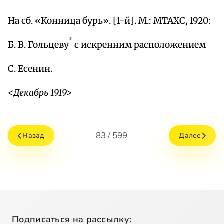
На сб. «Конница бурь». [1-й]. М.: МТАХС, 1920:
*
Б. В. Гольцеву
с искренним расположением
С. Есенин.
<Декабрь 1919>
83 / 599
Назад
Далее
Подписаться на рассылку: