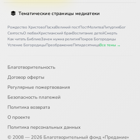
Тематические страницы медиатеки
Рождество Христово
Пасха
Великий пост
Пост
Молитва
Литургия
Бог
Святость
О любви
Христианский брак
Воспитание детей
Смерть
Как читать Библию
Зачем нужна религия
Покров Богородицы
Успение Богородицы
Преображение
Пятидесятница
Все темы →
Благотворительность
Договор оферты
Регулярные пожертвования
Безопасность платежей
Политика возврата
О проекте
Политика персональных данных
© 2008 — 2026 Благотворительный фонд «Предание»