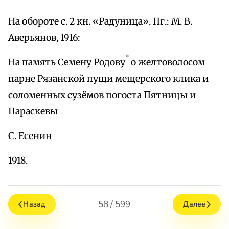
На обороте с. 2 кн. «Радуница». Пг.: М. В.
Аверьянов, 1916:
*
На память Семену Родову
о желтоволосом
парне Рязанской пущи мещерского клика и
соломенных сузёмов погоста Пятницы и
Параскевы
С. Есенин
1918.
58 / 599
Назад
Далее