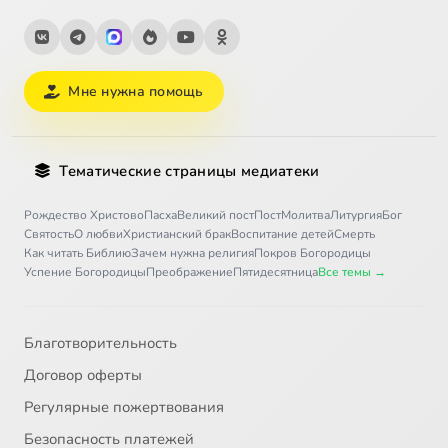
Мне нужна помощь
Тематические страницы медиатеки
Рождество Христово
Пасха
Великий пост
Пост
Молитва
Литургия
Бог
Святость
О любви
Христианский брак
Воспитание детей
Смерть
Как читать Библию
Зачем нужна религия
Покров Богородицы
Успение Богородицы
Преображение
Пятидесятница
Все темы →
Благотворительность
Договор оферты
Регулярные пожертвования
Безопасность платежей