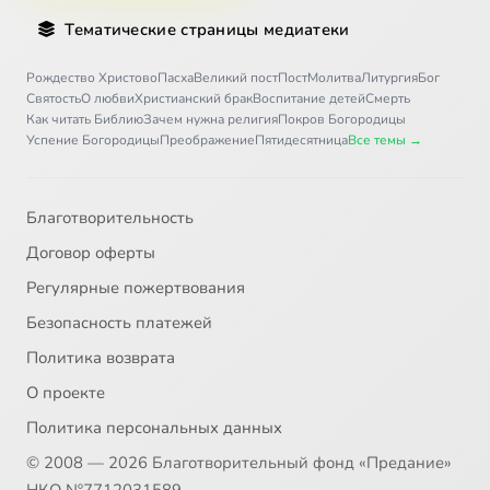
Тематические страницы медиатеки
Рождество Христово
Пасха
Великий пост
Пост
Молитва
Литургия
Бог
Святость
О любви
Христианский брак
Воспитание детей
Смерть
Как читать Библию
Зачем нужна религия
Покров Богородицы
Успение Богородицы
Преображение
Пятидесятница
Все темы →
Благотворительность
Договор оферты
Регулярные пожертвования
Безопасность платежей
Политика возврата
О проекте
Политика персональных данных
© 2008 — 2026 Благотворительный фонд «Предание»