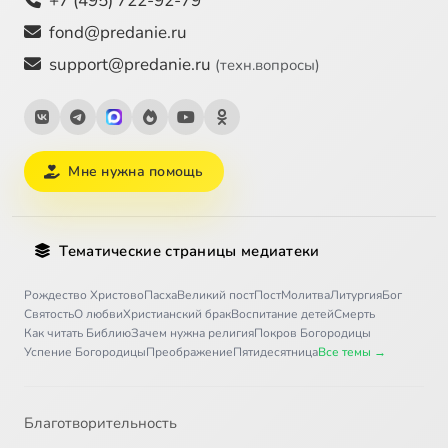
+7 (495) 722-92-79
fond@predanie.ru
support@predanie.ru
(техн.вопросы)
Мне нужна помощь
Тематические страницы медиатеки
Рождество Христово
Пасха
Великий пост
Пост
Молитва
Литургия
Бог
Святость
О любви
Христианский брак
Воспитание детей
Смерть
Как читать Библию
Зачем нужна религия
Покров Богородицы
Успение Богородицы
Преображение
Пятидесятница
Все темы →
Благотворительность