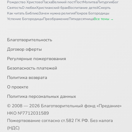
Рождество Христово
Пасха
Великий пост
Пост
Молитва
Литургия
Бог
Святость
О любви
Христианский брак
Воспитание детей
Смерть
Как читать Библию
Зачем нужна религия
Покров Богородицы
Успение Богородицы
Преображение
Пятидесятница
Все темы →
Благотворительность
Договор оферты
Регулярные пожертвования
Безопасность платежей
Политика возврата
О проекте
Политика персональных данных
© 2008 — 2026 Благотворительный фонд «Предание»
НКО №7712031589
Пожертвование согласно ст.582 ГК РФ. Без налога
(НДС)