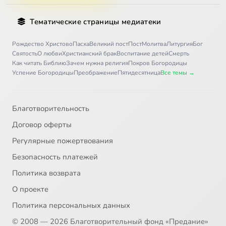
Тематические страницы медиатеки
Рождество Христово
Пасха
Великий пост
Пост
Молитва
Литургия
Бог
Святость
О любви
Христианский брак
Воспитание детей
Смерть
Как читать Библию
Зачем нужна религия
Покров Богородицы
Успение Богородицы
Преображение
Пятидесятница
Все темы →
Благотворительность
Договор оферты
Регулярные пожертвования
Безопасность платежей
Политика возврата
О проекте
Политика персональных данных
© 2008 — 2026 Благотворительный фонд «Предание»