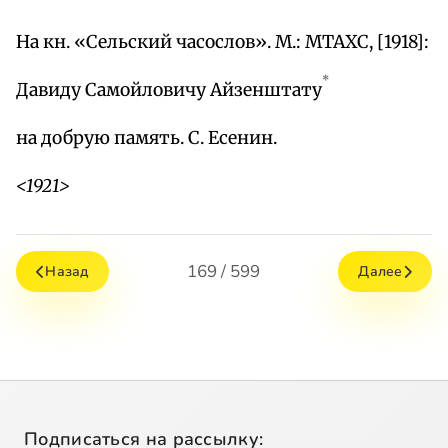
На кн. «Сельский часослов». М.: МТАХС, [1918]:
*
Давиду Самойловичу Айзенштату
на добрую память. С. Есенин.
<1921>
169 / 599
Назад
Далее
Подписаться на рассылку: