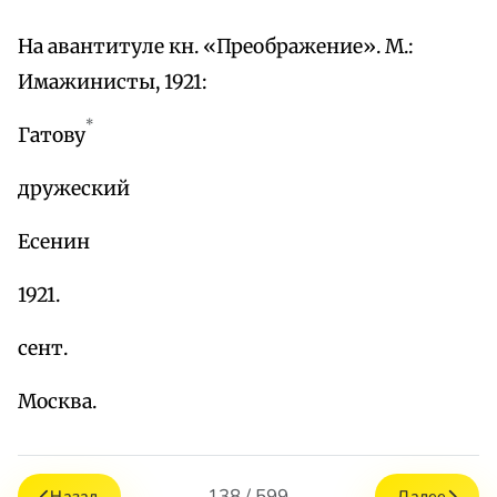
На авантитуле кн. «Преображение». М.:
Имажинисты, 1921:
*
Гатову
дружеский
Есенин
1921.
сент.
Москва.
138 / 599
Назад
Далее