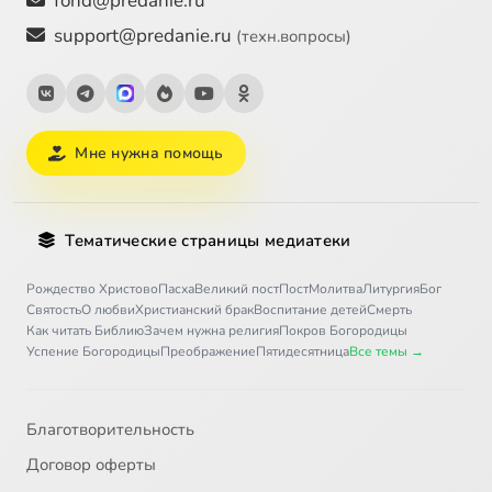
fond@predanie.ru
support@predanie.ru
(техн.вопросы)
Мне нужна помощь
Тематические страницы медиатеки
Рождество Христово
Пасха
Великий пост
Пост
Молитва
Литургия
Бог
Святость
О любви
Христианский брак
Воспитание детей
Смерть
Как читать Библию
Зачем нужна религия
Покров Богородицы
Успение Богородицы
Преображение
Пятидесятница
Все темы →
Благотворительность
Договор оферты