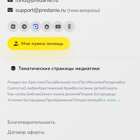
fond@predanie.ru
support@predanie.ru
(техн.вопросы)
Мне нужна помощь
Тематические страницы медиатеки
Рождество Христово
Пасха
Великий пост
Пост
Молитва
Литургия
Бог
Святость
О любви
Христианский брак
Воспитание детей
Смерть
Как читать Библию
Зачем нужна религия
Покров Богородицы
Успение Богородицы
Преображение
Пятидесятница
Все темы →
Благотворительность
Договор оферты