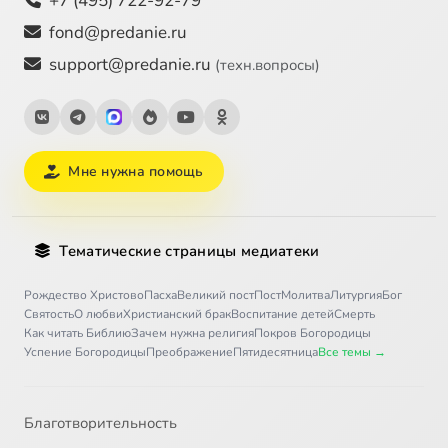
+7 (495) 722-92-79
fond@predanie.ru
support@predanie.ru
(техн.вопросы)
Мне нужна помощь
Тематические страницы медиатеки
Рождество Христово
Пасха
Великий пост
Пост
Молитва
Литургия
Бог
Святость
О любви
Христианский брак
Воспитание детей
Смерть
Как читать Библию
Зачем нужна религия
Покров Богородицы
Успение Богородицы
Преображение
Пятидесятница
Все темы →
Благотворительность