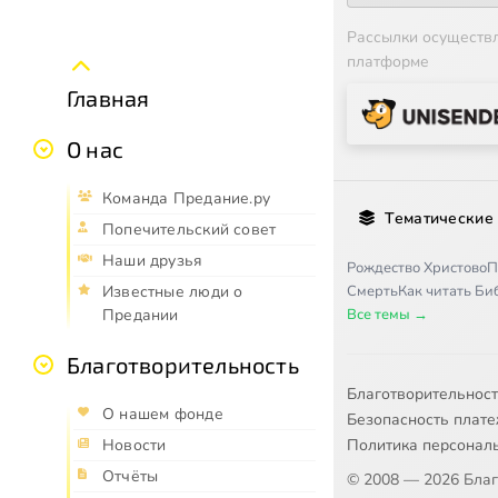
Рассылки осуществ
платформе
Главная
О нас
Команда Предание.ру
Тематические
Попечительский совет
Наши друзья
Рождество Христово
П
Смерть
Как читать Б
Известные люди о
Все темы →
Предании
Благотворительность
Благотворительнос
О нашем фонде
Безопасность плат
Политика персонал
Новости
Отчёты
© 2008 — 2026 Бла