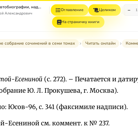
Том 7. Книга 1. Автобиографии, надписи и др
−
Оглавление
Целиком
1
гей Александрович
На страничку книги
е собрание сочинений в семи томах
Читать онлайн
Комм
лстой-Есениной
(с. 272). – Печатается и дати
обрание Ю. Л. Прокушева, г. Москва).
: Юсов-96, с. 341 (факсимиле надписи).
той-Есениной см. коммент. к № 237.