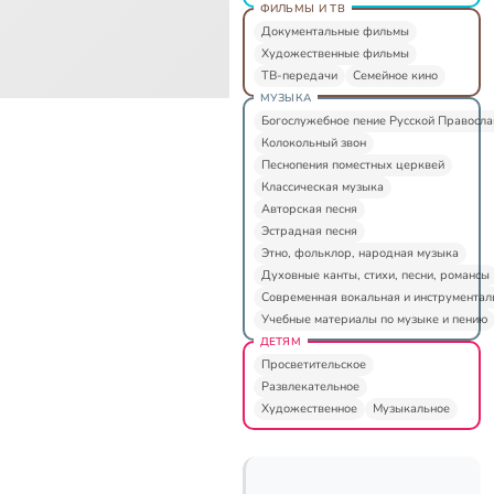
ФИЛЬМЫ И ТВ
Документальные фильмы
Художественные фильмы
ТВ-передачи
Семейное кино
МУЗЫКА
Богослужебное пение Русской Правосл
Колокольный звон
Песнопения поместных церквей
Классическая музыка
Авторская песня
Эстрадная песня
Этно, фольклор, народная музыка
Духовные канты, стихи, песни, романсы
Современная вокальная и инструментал
Учебные материалы по музыке и пению
ДЕТЯМ
Просветительское
Развлекательное
Художественное
Музыкальное