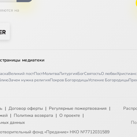
ляются на
 страницы медиатеки
асха
Великий пост
Пост
Молитва
Литургия
Бог
Святость
О любви
Христианс
иблию
Зачем нужна религия
Покров Богородицы
Успение Богородицы
Пре
ть
|
Договор оферты
|
Регулярные пожертвования
|
Распр
ежей
|
Политика возврата
|
О проекте
|
ьных данных
По
готворительный фонд «Предание» НКО №7712031589