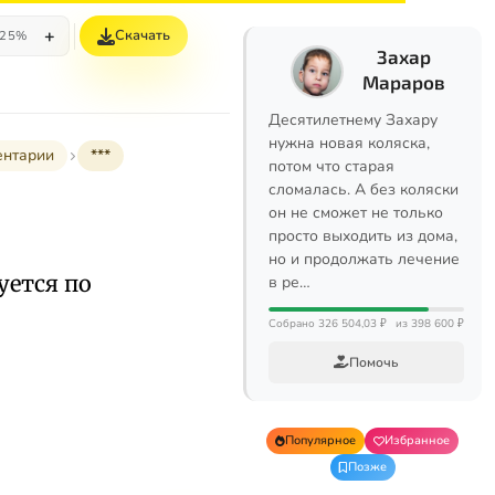
+
Скачать
25%
Захар
Мараров
Десятилетнему Захару
нужна новая коляска,
ентарии
***
потом что старая
сломалась. А без коляски
он не сможет не только
просто выходить из дома,
но и продолжать лечение
руется по
в ре…
Собрано 326 504,03 ₽
из 398 600 ₽
Помочь
Популярное
Избранное
Позже