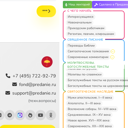
Наш лекторий
Сделано в Предан
***
С ЧЕГО НАЧАТЬ
Интересующимся
Новоначальным
Приходским работникам
Регентам, певчим, клирошанам
СВЯЩЕННОЕ ПИСАНИЕ
Переводы Библии
Святоотеческие толкования
Современные комментарии
МОЛИТВОСЛОВЫ.
БОГОСЛУЖЕБНЫЕ ТЕКСТЫ
Молитвы по-русски
Молитвы по-славянски
+7 (495) 722-92-79
Богослужебные тексты на русском язык
fond@predanie.ru
Богослужебные тексты на церковнослав
СВЯТООТЕЧЕСКОЕ НАСЛЕДИЕ
support@predanie.ru
Мужи апостольские. I—II века
(техн.вопросы)
Апологеты. II—III века
Вселенские соборы. IV—VIII века
Средневековье. IX—XV века
Новое время. XVI—XIX века
Современность. XX—XXI века