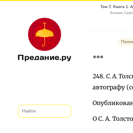
Есенин, Сер
Полно
Предание.ру
***
248.
С. А. То
автографу (с
Опубликовано
О С. А. Толс