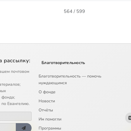
564 / 599
а рассылку:
Благотворительность
ашем почтовом
Благотворительность — помочь
нуждающимся
атериалов;
ных
О фонде
 фонда;
Новости
 по Евангелию.
Отчёты
Им помогли
Программы