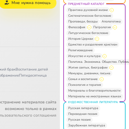
Мне нужна помощь
ПРЕДМЕТНЫЙ КАТАЛОГ
Практика духовной жизни
Систематическое богословие
Проповеди, беседы
Апологетика
Философия
Патрология
Литургическое богословие
История Церкви
Единство и разделения христиан
Религиоведение
Искусство и культура
Политика. Экономика. Общество. Публи
Жития святых, биографии
кий брак
Воспитание детей
Мемуары, дневники, письма
ображение
Пятидесятница
Семья и воспитание
Психология и терапия
Материалы о благотворительности
Материалы на иностранных языках
остранение материалов сайта
ХУДОЖЕСТВЕННАЯ ЛИТЕРАТУРА
Русская литература
возможно только в рамках
Переводная поэзия
льзовательского соглашения
Русская поэзия
Зарубежная литература