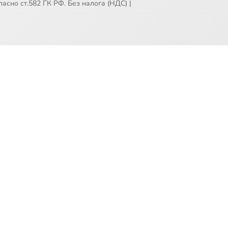
асно ст.582 ГК РФ. Без налога (НДС)
|