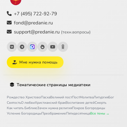
+7 (495) 722-92-79
fond@predanie.ru
support@predanie.ru
(техн.вопросы)
Мне нужна помощь
Тематические страницы медиатеки
Рождество Христово
Пасха
Великий пост
Пост
Молитва
Литургия
Бог
Святость
О любви
Христианский брак
Воспитание детей
Смерть
Как читать Библию
Зачем нужна религия
Покров Богородицы
Успение Богородицы
Преображение
Пятидесятница
Все темы →