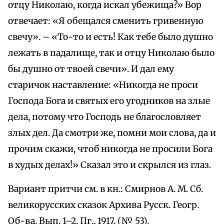
отцу Николаю, когда искал убежища?» Вор
отвечает: «Я обещался сменить гривенную
свечу». – «То-то и есть! Как тебе было душно
лежать в падалище, так и отцу Николаю было
бы душно от твоей свечи». И дал ему
старичок наставление: «Никогда не проси
Господа Бога и святых его угодников на злые
дела, потому что Господь не благословляет
злых дел. Да смотри же, помни мои слова, да и
прочим скажи, чтоб никогда не просили Бога
в худых делах!» Сказал это и скрылся из глаз.
Вариант притчи см. в кн.: Смирнов А. М. Сб.
великорусских сказок Архива Русск. Геогр.
Об-ва. Вып. 1–2, Пг., 1917, (№ 53).