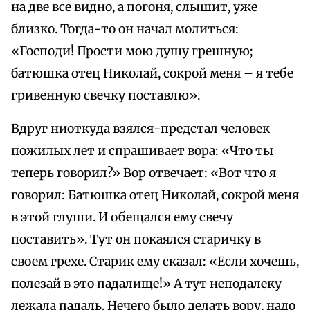
на две все видно, а погоня, слышит, уже
близко. Тогда-то он начал молиться:
«Господи! Прости мою душу грешную;
батюшка отец Николай, сокрой меня – я тебе
гривенную свечку поставлю».
Вдруг ниоткуда взялся-предстал человек
пожилых лет и спрашивает вора: «Что ты
теперь говорил?» Вор отвечает: «Вот что я
говорил: Батюшка отец Николай, сокрой меня
в этой глуши. И обещался ему свечу
поставить». Тут он покаялся старичку в
своем грехе. Старик ему сказал: «Если хочешь,
полезай в это падалище!» А тут неподалеку
лежала падаль. Нечего было делать вору, надо