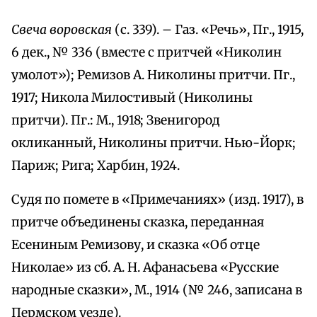
Свеча воровская
(с. 339). – Газ. «Речь», Пг., 1915,
6 дек., № 336 (вместе с притчей «Николин
умолот»); Ремизов А. Николины притчи. Пг.,
1917; Никола Милостивый (Николины
притчи). Пг.: М., 1918; Звенигород
окликанный, Николины притчи. Нью-Йорк;
Париж; Рига; Харбин, 1924.
Судя по помете в «Примечаниях» (изд. 1917), в
притче объединены сказка, переданная
Есениным Ремизову, и сказка «Об отце
Николае» из сб. А. Н. Афанасьева «Русские
народные сказки», М., 1914 (№ 246, записана в
Пермском уезде).