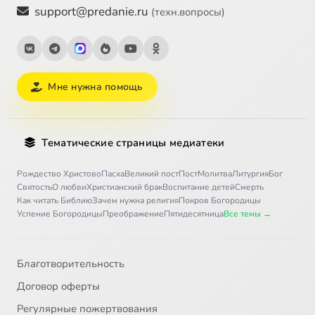
support@predanie.ru
(техн.вопросы)
Мне нужна помощь
Тематические страницы медиатеки
Рождество Христово
Пасха
Великий пост
Пост
Молитва
Литургия
Бог
Святость
О любви
Христианский брак
Воспитание детей
Смерть
Как читать Библию
Зачем нужна религия
Покров Богородицы
Успение Богородицы
Преображение
Пятидесятница
Все темы →
Благотворительность
Договор оферты
Регулярные пожертвования