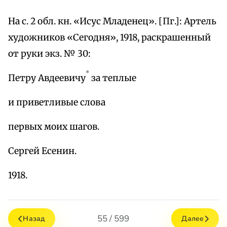
На с. 2 обл. кн. «Исус Младенец». [Пг.]: Артель
художников «Сегодня», 1918, раскрашенный
от руки экз. № 30:
*
Петру Авдеевичу
за теплые
и приветливые слова
первых моих шагов.
Сергей Есенин.
1918.
55 / 599
Назад
Далее