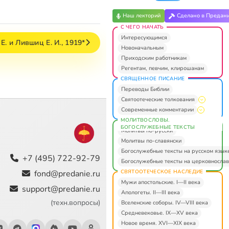
Наш лекторий
Сделано в Предан
С ЧЕГО НАЧАТЬ
Интересующимся
Е. и Лившиц Е. И., 1919*
Новоначальным
Приходским работникам
Регентам, певчим, клирошанам
СВЯЩЕННОЕ ПИСАНИЕ
Переводы Библии
Святоотеческие толкования
Современные комментарии
МОЛИТВОСЛОВЫ.
БОГОСЛУЖЕБНЫЕ ТЕКСТЫ
Молитвы по-русски
Молитвы по-славянски
Богослужебные тексты на русском язык
+7 (495) 722-92-79
Богослужебные тексты на церковнослав
СВЯТООТЕЧЕСКОЕ НАСЛЕДИЕ
fond@predanie.ru
Мужи апостольские. I—II века
support@predanie.ru
Апологеты. II—III века
(техн.вопросы)
Вселенские соборы. IV—VIII века
Средневековье. IX—XV века
Новое время. XVI—XIX века