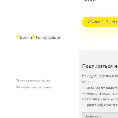
Эйгес Е. Р., 191
Войти
Регистрация
Подписаться н
Каждую неделю в в
Старая версия сайта
ящике:
— анонсы лучших м
Старая версия фонда
— новости подопеч
Благотворительного
— разговор о жизни