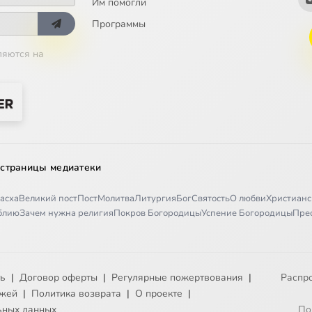
Им помогли
Программы
ляются на
 страницы медиатеки
асха
Великий пост
Пост
Молитва
Литургия
Бог
Святость
О любви
Христианс
иблию
Зачем нужна религия
Покров Богородицы
Успение Богородицы
Пре
ть
|
Договор оферты
|
Регулярные пожертвования
|
Распр
ежей
|
Политика возврата
|
О проекте
|
ьных данных
По