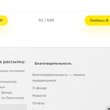
91 / 599
9*
Лейбман Ф. 
а рассылку:
Благотворительность
ашем почтовом
Благотворительность — помочь
нуждающимся
атериалов;
ных
О фонде
 фонда;
Новости
 по Евангелию.
Отчёты