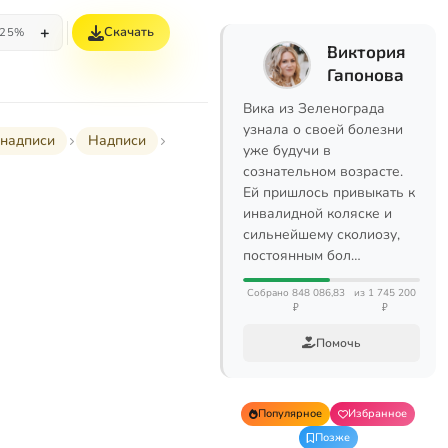
+
Скачать
25%
Виктория
Гапонова
Вика из Зеленограда
узнала о своей болезни
надписи
Надписи
уже будучи в
сознательном возрасте.
Ей пришлось привыкать к
инвалидной коляске и
сильнейшему сколиозу,
постоянным бол…
Собрано 848 086,83
из 1 745 200
₽
₽
Помочь
Популярное
Избранное
Позже