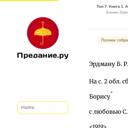
Есенин, Сер
Полное собра
Предание.ру
Эрдману Б. Р.
На с. 2 обл. с
*
Борису
с любовью С.
<1919>