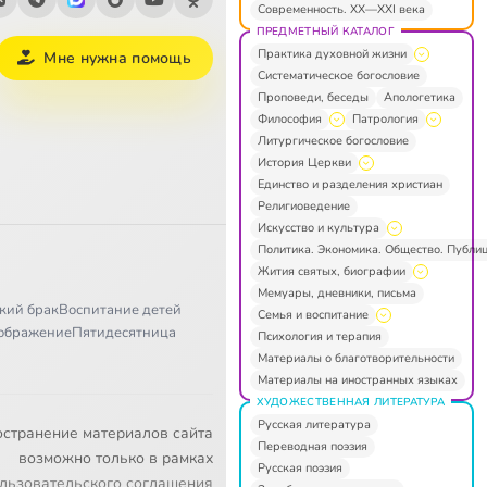
Современность. XX—XXI века
ПРЕДМЕТНЫЙ КАТАЛОГ
Практика духовной жизни
Мне нужна помощь
Систематическое богословие
Проповеди, беседы
Апологетика
Философия
Патрология
Литургическое богословие
История Церкви
Единство и разделения христиан
Религиоведение
Искусство и культура
Политика. Экономика. Общество. Публи
Жития святых, биографии
Мемуары, дневники, письма
кий брак
Воспитание детей
Семья и воспитание
ображение
Пятидесятница
Психология и терапия
Материалы о благотворительности
Материалы на иностранных языках
ХУДОЖЕСТВЕННАЯ ЛИТЕРАТУРА
Русская литература
остранение материалов сайта
Переводная поэзия
возможно только в рамках
Русская поэзия
льзовательского соглашения