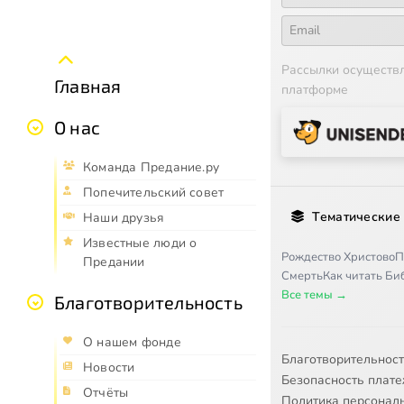
Рассылки осуществ
Главная
платформе
О нас
Команда Предание.ру
Попечительский совет
Тематические
Наши друзья
Известные люди о
Рождество Христово
П
Предании
Смерть
Как читать Б
Все темы →
Благотворительность
О нашем фонде
Благотворительнос
Новости
Безопасность плат
Отчёты
Политика персонал