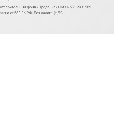
готворительный фонд «Предание» НКО №7712031589
асно ст.582 ГК РФ. Без налога (НДС)
|