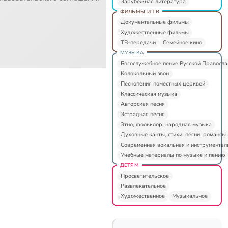
Зарубежная литература
ФИЛЬМЫ И ТВ
Документальные фильмы
Художественные фильмы
ТВ-передачи
Семейное кино
МУЗЫКА
Богослужебное пение Русской Правосл
Колокольный звон
Песнопения поместных церквей
Классическая музыка
Авторская песня
Эстрадная песня
Этно, фольклор, народная музыка
Духовные канты, стихи, песни, романсы
Современная вокальная и инструментал
Учебные материалы по музыке и пению
ДЕТЯМ
Просветительское
Развлекательное
Художественное
Музыкальное