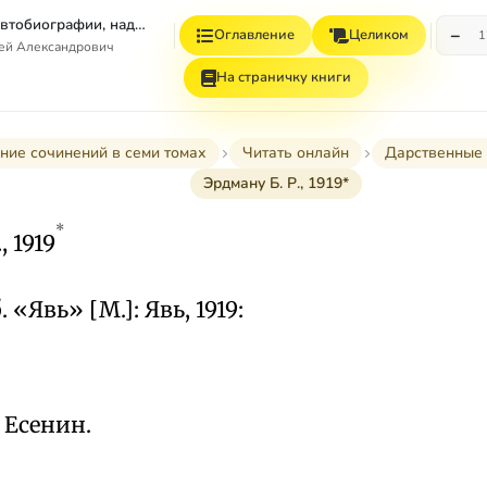
Том 7. Книга 1. Автобиографии, надписи и др
−
Оглавление
Целиком
1
гей Александрович
На страничку книги
ние сочинений в семи томах
Читать онлайн
Дарственные 
Эрдману Б. Р., 1919*
*
, 1919
б. «Явь» [М.]: Явь, 1919:
 Есенин.