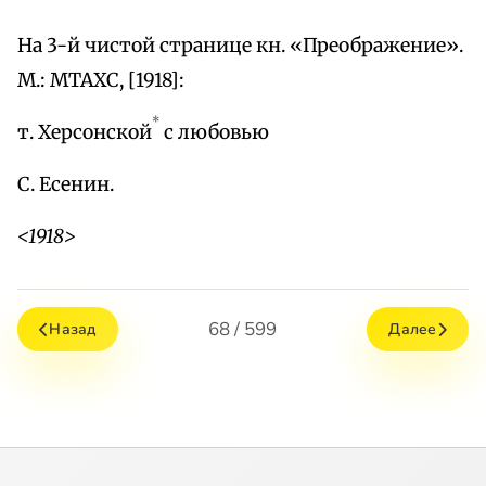
На 3-й чистой странице кн. «Преображение».
М.: МТАХС, [1918]:
*
т. Херсонской
с любовью
С. Есенин.
<1918>
68 / 599
Назад
Далее