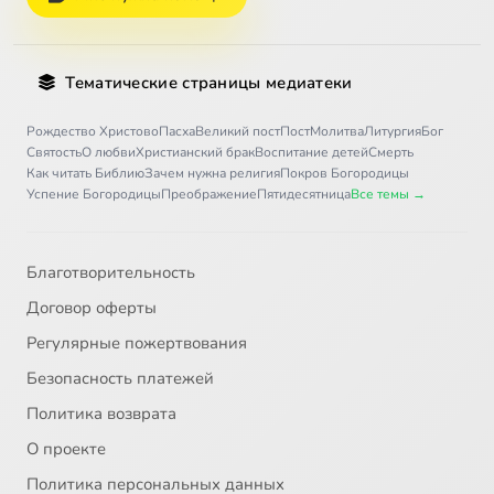
Тематические страницы медиатеки
Рождество Христово
Пасха
Великий пост
Пост
Молитва
Литургия
Бог
Святость
О любви
Христианский брак
Воспитание детей
Смерть
Как читать Библию
Зачем нужна религия
Покров Богородицы
Успение Богородицы
Преображение
Пятидесятница
Все темы →
Благотворительность
Договор оферты
Регулярные пожертвования
Безопасность платежей
Политика возврата
О проекте
Политика персональных данных