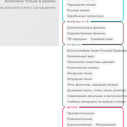
возможно только в рамках
Переводная поэзия
льзовательского соглашения
Русская поэзия
Зарубежная литература
ФИЛЬМЫ И ТВ
Документальные фильмы
Художественные фильмы
ТВ-передачи
Семейное кино
МУЗЫКА
Богослужебное пение Русской Правосл
Колокольный звон
Песнопения поместных церквей
Классическая музыка
Авторская песня
Эстрадная песня
Этно, фольклор, народная музыка
Духовные канты, стихи, песни, романсы
Современная вокальная и инструментал
Учебные материалы по музыке и пению
ДЕТЯМ
Просветительское
Развлекательное
Художественное
Музыкальное