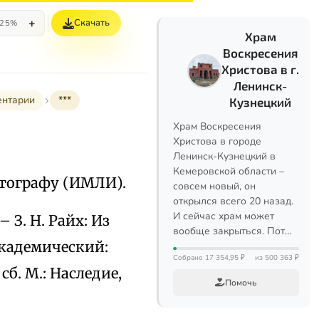
+
Скачать
25%
Храм
Воскресения
Христова в г.
Ленинск-
ентарии
***
Кузнецкий
Храм Воскресения
Христова в городе
Ленинск-Кузнецкий в
Кемеровской области –
автографу (ИМЛИ).
совсем новый, он
открылся всего 20 назад.
И сейчас храм может
– З. Н. Райх: Из
вообще закрыться. Пот…
академический:
Собрано 17 354,95 ₽
из 500 363 ₽
б. М.: Наследие,
Помочь