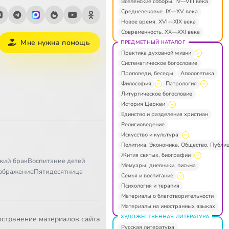
Вселенские соборы. IV—VIII века
Средневековье. IX—XV века
Новое время. XVI—XIX века
Современность. XX—XXI века
Мне нужна помощь
ПРЕДМЕТНЫЙ КАТАЛОГ
Практика духовной жизни
Систематическое богословие
Проповеди, беседы
Апологетика
Философия
Патрология
Литургическое богословие
История Церкви
Единство и разделения христиан
Религиоведение
Искусство и культура
Политика. Экономика. Общество. Публи
Жития святых, биографии
кий брак
Воспитание детей
Мемуары, дневники, письма
ображение
Пятидесятница
Семья и воспитание
Психология и терапия
Материалы о благотворительности
Материалы на иностранных языках
ХУДОЖЕСТВЕННАЯ ЛИТЕРАТУРА
остранение материалов сайта
Русская литература