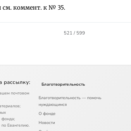
н см. коммент. к № 35.
521 / 599
а рассылку:
Благотворительность
ашем почтовом
Благотворительность — помочь
нуждающимся
атериалов;
ных
О фонде
 фонда;
Новости
 по Евангелию.