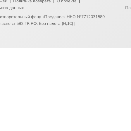
ежей
|
Политика возврата
|
О проекте
|
ьных данных
По
готворительный фонд «Предание» НКО №7712031589
асно ст.582 ГК РФ. Без налога (НДС)
|