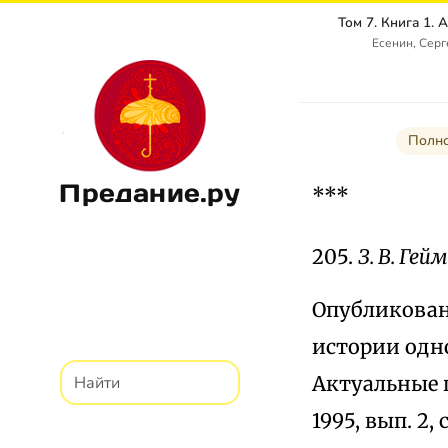
Есенин, Сер
Полно
Предание.ру
***
205.
З. В. Гей
Опубликовано:
истории одн
Актуальные п
1995, вып. 2, с