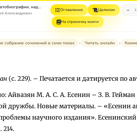
Том 7. Книга 1. Автобиографии, надписи и др
−
Оглавление
Целиком
1
гей Александрович
На страничку книги
е собрание сочинений в семи томах
Читать онлайн
Комм
ман
(с. 229). – Печатается и датируется по 
 Айвазян М. А. С. А. Есенин – З. В. Гейман 
ой дружбы. Новые материалы. – «Есенин 
роблемы научного издания». Есенинский с
. 214.