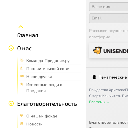
Рассылки осуществ
Главная
платформе
О нас
Команда Предание.ру
Попечительский совет
Наши друзья
Тематические
Известные люди о
Рождество Христово
П
Предании
Смерть
Как читать Б
Все темы →
Благотворительность
О нашем фонде
Благотворительнос
Новости