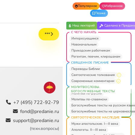
Популярное
Избранное
Позже
Наш лекторий
Сделано в Предан
С ЧЕГО НАЧАТЬ
***
Интересующимся
Новоначальным
Приходским работникам
Регентам, певчим, клирошанам
СВЯЩЕННОЕ ПИСАНИЕ
Переводы Библии
Святоотеческие толкования
Современные комментарии
МОЛИТВОСЛОВЫ.
БОГОСЛУЖЕБНЫЕ ТЕКСТЫ
Молитвы по-русски
Молитвы по-славянски
+7 (495) 722-92-79
Богослужебные тексты на русском язык
fond@predanie.ru
Богослужебные тексты на церковнослав
СВЯТООТЕЧЕСКОЕ НАСЛЕДИЕ
support@predanie.ru
Мужи апостольские. I—II века
(техн.вопросы)
Апологеты. II—III века