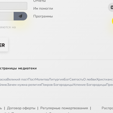
Отчёты
Им помогли
Программы
ляются на
 страницы медиатеки
асха
Великий пост
Пост
Молитва
Литургия
Бог
Святость
О любви
Христианс
иблию
Зачем нужна религия
Покров Богородицы
Успение Богородицы
Пре
ть
|
Договор оферты
|
Регулярные пожертвования
|
Распр