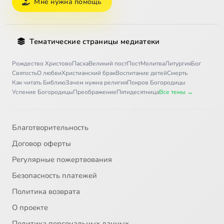
Мне нужна помощь
Тематические страницы медиатеки
Рождество Христово
Пасха
Великий пост
Пост
Молитва
Литургия
Бог
Святость
О любви
Христианский брак
Воспитание детей
Смерть
Как читать Библию
Зачем нужна религия
Покров Богородицы
Успение Богородицы
Преображение
Пятидесятница
Все темы →
Благотворительность
Договор оферты
Регулярные пожертвования
Безопасность платежей
Политика возврата
О проекте
Политика персональных данных