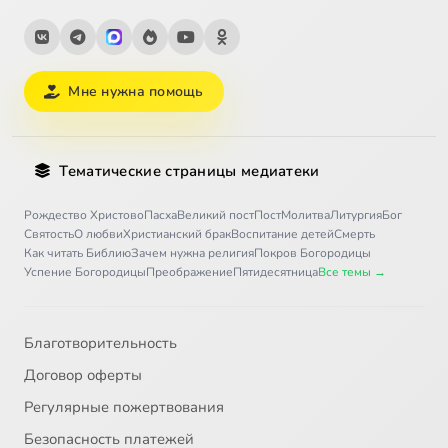
Мне нужна помощь
Тематические страницы медиатеки
Рождество Христово
Пасха
Великий пост
Пост
Молитва
Литургия
Бог
Святость
О любви
Христианский брак
Воспитание детей
Смерть
Как читать Библию
Зачем нужна религия
Покров Богородицы
Успение Богородицы
Преображение
Пятидесятница
Все темы →
Благотворительность
Договор оферты
Регулярные пожертвования
Безопасность платежей