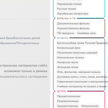
Переводная поэзия
Русская поэзия
Зарубежная литература
ФИЛЬМЫ И ТВ
Документальные фильмы
Художественные фильмы
ТВ-передачи
Семейное кино
кий брак
Воспитание детей
МУЗЫКА
ображение
Пятидесятница
Богослужебное пение Русской Правосл
Колокольный звон
Песнопения поместных церквей
Классическая музыка
Авторская песня
остранение материалов сайта
Эстрадная песня
возможно только в рамках
Этно, фольклор, народная музыка
льзовательского соглашения
Духовные канты, стихи, песни, романсы
Современная вокальная и инструментал
Учебные материалы по музыке и пению
ДЕТЯМ
Просветительское
Развлекательное
Художественное
Музыкальное