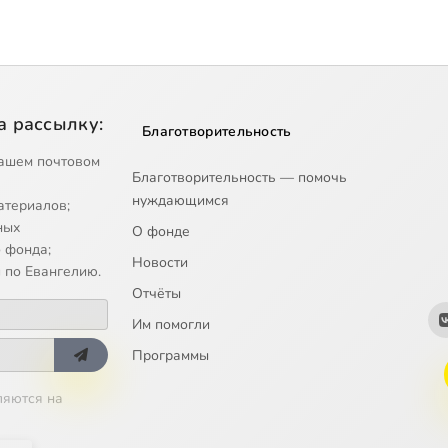
а рассылку:
Благотворительность
ашем почтовом
Благотворительность — помочь
нуждающимся
атериалов;
ных
О фонде
 фонда;
Новости
 по Евангелию.
Отчёты
Им помогли
Программы
ляются на