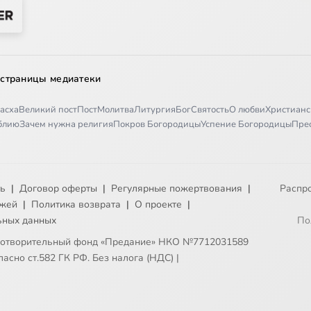
 страницы медиатеки
асха
Великий пост
Пост
Молитва
Литургия
Бог
Святость
О любви
Христианс
иблию
Зачем нужна религия
Покров Богородицы
Успение Богородицы
Пре
ть
|
Договор оферты
|
Регулярные пожертвования
|
Распр
ежей
|
Политика возврата
|
О проекте
|
ьных данных
По
готворительный фонд «Предание» НКО №7712031589
асно ст.582 ГК РФ. Без налога (НДС)
|