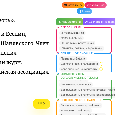
Популярное
Избранное
Позже
зорь».
Наш лекторий
Сделано в Предан
С ЧЕГО НАЧАТЬ
 и Есенин,
Интересующимся
Новоначальным
. Шанявского. Член
Приходским работникам
Регентам, певчим, клирошанам
инения
СВЯЩЕННОЕ ПИСАНИЕ
Переводы Библии
ии журн.
Святоотеческие толкования
Современные комментарии
ийская ассоциация
МОЛИТВОСЛОВЫ.
БОГОСЛУЖЕБНЫЕ ТЕКСТЫ
Молитвы по-русски
Молитвы по-славянски
Богослужебные тексты на русском язык
Богослужебные тексты на церковнослав
СВЯТООТЕЧЕСКОЕ НАСЛЕДИЕ
***
Мужи апостольские. I—II века
Апологеты. II—III века