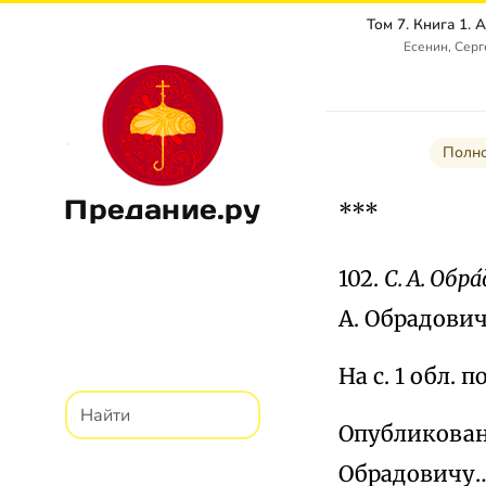
Есенин, Сер
Полно
Предание.ру
***
102.
С. А. Обра
А. Обрадовича
На с. 1 обл. 
Опубликовано
Обрадовичу…».