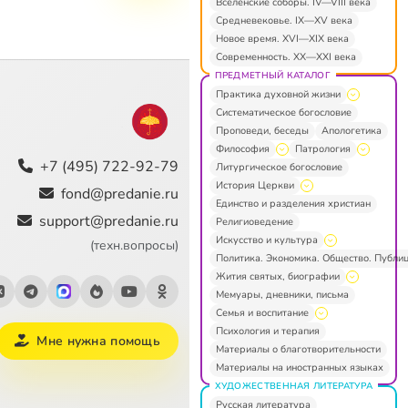
Вселенские соборы. IV—VIII века
Средневековье. IX—XV века
Новое время. XVI—XIX века
Современность. XX—XXI века
ПРЕДМЕТНЫЙ КАТАЛОГ
Практика духовной жизни
Систематическое богословие
Проповеди, беседы
Апологетика
Философия
Патрология
+7 (495) 722-92-79
Литургическое богословие
История Церкви
fond@predanie.ru
Единство и разделения христиан
support@predanie.ru
Религиоведение
Искусство и культура
(техн.вопросы)
Политика. Экономика. Общество. Публи
Жития святых, биографии
Мемуары, дневники, письма
Семья и воспитание
Психология и терапия
Мне нужна помощь
Материалы о благотворительности
Материалы на иностранных языках
ХУДОЖЕСТВЕННАЯ ЛИТЕРАТУРА
Русская литература