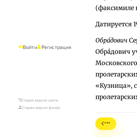
(факсимиле 
Датируется 1
Обра́дович
Се
Войти
Регистрация
Обра́дович у
Московского
пролетарски
«Кузница», 
пролетарских
Старая версия сайта
Старая версия фонда
***