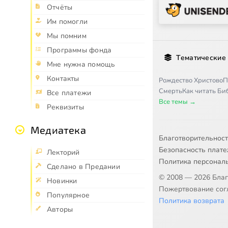
Отчёты
Им помогли
Мы помним
Программы фонда
Тематические
Мне нужна помощь
Контакты
Рождество Христово
П
Смерть
Как читать Б
Все платежи
Все темы →
Реквизиты
Медиатека
Благотворительнос
Безопасность плат
Лекторий
Политика персонал
Сделано в Предании
© 2008 — 2026 Бла
Новинки
Пожертвование согл
Популярное
Политика возврата
Авторы