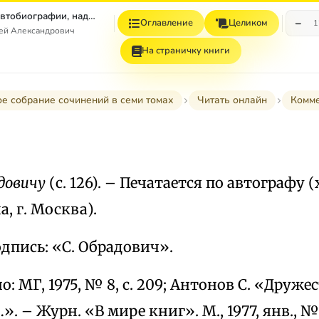
Том 7. Книга 1. Автобиографии, надписи и др
−
Оглавление
Целиком
1
гей Александрович
На страничку книги
е собрание сочинений в семи томах
Читать онлайн
Комм
́довичу
(с. 126). – Печатается по автографу (
, г. Москва).
подпись: «С. Обрадович».
: МГ, 1975, № 8, с. 209; Антонов С. «Друж
 – Журн. «В мире книг». М., 1977, янв., № 1,