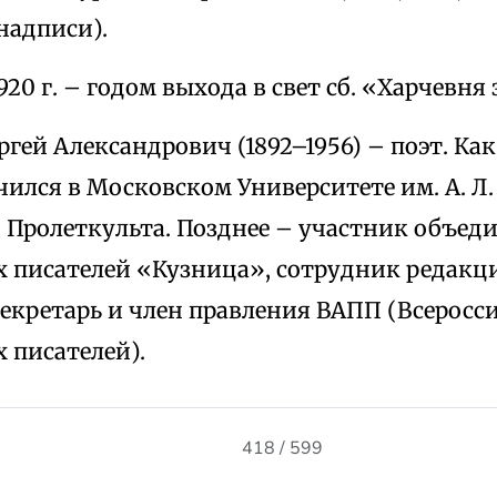
надписи).
920 г. – годом выхода в свет сб. «Харчевня 
ргей Александрович (1892–1956) – поэт. Как
чился в Московском Университете им. А. Л
 Пролеткульта. Позднее – участник объед
х писателей «Кузница», сотрудник редакц
секретарь и член правления ВАПП (Всеросс
 писателей).
418 / 599