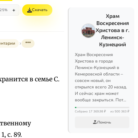
+
Скачать
25%
Храм
Воскресения
Христова в г.
Ленинск-
ентарии
***
Кузнецкий
Храм Воскресения
Христова в городе
Ленинск-Кузнецкий в
Кемеровской области –
хранится в семье С.
совсем новый, он
открылся всего 20 назад.
И сейчас храм может
вообще закрыться. Пот…
Собрано 17 369,98 ₽
из 500 363 ₽
ественному
Помочь
 с. 89.