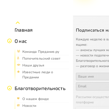
Главная
Подписаться н
Каждую неделю в в
О нас
ящике:
— анонсы лучших м
Команда Предание.ру
— новости подопеч
Попечительский совет
Благотворительного
Наши друзья
— разговор о жизни
Известные люди о
Предании
Благотворительность
Рассылки осуществ
О нашем фонде
платформе
Новости