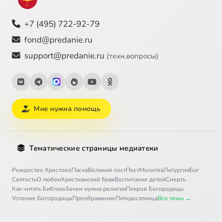
+7 (495) 722-92-79
fond@predanie.ru
support@predanie.ru
(техн.вопросы)
Мне нужна помощь
Тематические страницы медиатеки
Рождество Христово
Пасха
Великий пост
Пост
Молитва
Литургия
Бог
Святость
О любви
Христианский брак
Воспитание детей
Смерть
Как читать Библию
Зачем нужна религия
Покров Богородицы
Успение Богородицы
Преображение
Пятидесятница
Все темы →