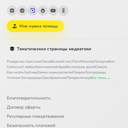
Мне нужна помощь
Тематические страницы медиатеки
Рождество Христово
Пасха
Великий пост
Пост
Молитва
Литургия
Бог
Святость
О любви
Христианский брак
Воспитание детей
Смерть
Как читать Библию
Зачем нужна религия
Покров Богородицы
Успение Богородицы
Преображение
Пятидесятница
Все темы →
Благотворительность
Договор оферты
Регулярные пожертвования
Безопасность платежей