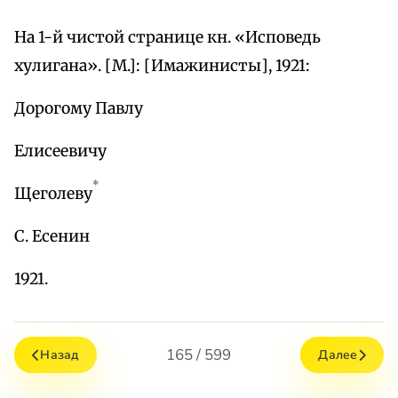
На 1-й чистой странице кн. «Исповедь
хулигана». [М.]: [Имажинисты], 1921:
Дорогому Павлу
Елисеевичу
*
Щеголеву
С. Есенин
1921.
165 / 599
Назад
Далее