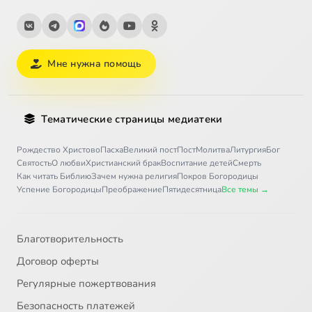
Мне нужна помощь
Тематические страницы медиатеки
Рождество Христово
Пасха
Великий пост
Пост
Молитва
Литургия
Бог
Святость
О любви
Христианский брак
Воспитание детей
Смерть
Как читать Библию
Зачем нужна религия
Покров Богородицы
Успение Богородицы
Преображение
Пятидесятница
Все темы →
Благотворительность
Договор оферты
Регулярные пожертвования
Безопасность платежей