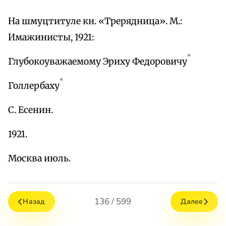
На шмуцтитуле кн. «Трерядница». М.:
Имажинисты, 1921:
*
Глубокоуважаемому Эриху Федоровичу
*
Голлербаху
С. Есенин.
1921.
Москва июль.
136 / 599
Назад
Далее