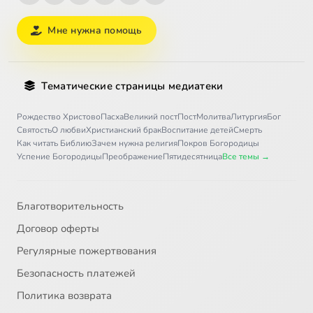
Мне нужна помощь
Тематические страницы медиатеки
Рождество Христово
Пасха
Великий пост
Пост
Молитва
Литургия
Бог
Святость
О любви
Христианский брак
Воспитание детей
Смерть
Как читать Библию
Зачем нужна религия
Покров Богородицы
Успение Богородицы
Преображение
Пятидесятница
Все темы →
Благотворительность
Договор оферты
Регулярные пожертвования
Безопасность платежей
Политика возврата