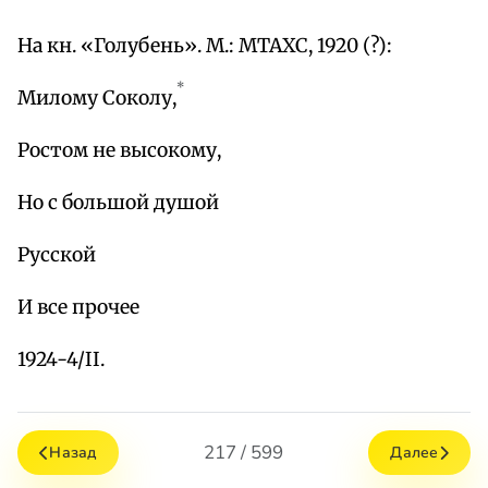
На кн. «Голубень». М.: МТАХС, 1920 (?):
*
Милому Соколу,
Ростом не высокому,
Но с большой душой
Русской
И все прочее
1924-4/II.
217 / 599
Назад
Далее