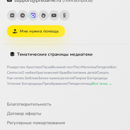
support@predanie.ru
(техн.вопросы)
Мне нужна помощь
Тематические страницы медиатеки
Рождество Христово
Пасха
Великий пост
Пост
Молитва
Литургия
Бог
Святость
О любви
Христианский брак
Воспитание детей
Смерть
Как читать Библию
Зачем нужна религия
Покров Богородицы
Успение Богородицы
Преображение
Пятидесятница
Все темы →
Благотворительность
Договор оферты
Регулярные пожертвования