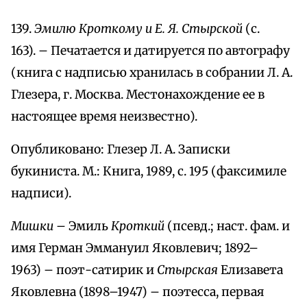
139.
Эмилю Кроткому и Е. Я. Стырской
(с.
163). – Печатается и датируется по автографу
(книга с надписью хранилась в собрании Л. А.
Глезера, г. Москва. Местонахождение ее в
настоящее время неизвестно).
Опубликовано: Глезер Л. А. Записки
букиниста. М.: Книга, 1989, с. 195 (факсимиле
надписи).
Мишки –
Эмиль
Кроткий
(псевд.; наст. фам. и
имя Герман Эммануил Яковлевич; 1892–
1963) – поэт-сатирик и
Стырская
Елизавета
Яковлевна (1898–1947) – поэтесса, первая