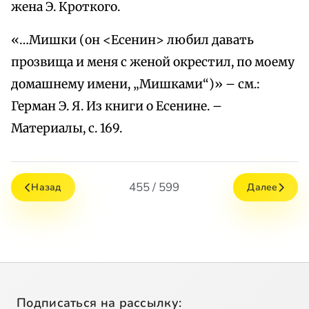
жена Э. Кроткого.
«…Мишки (он <Есенин> любил давать
прозвища и меня с женой окрестил, по моему
домашнему имени, „Мишками“)» – см.:
Герман Э. Я. Из книги о Есенине. –
Материалы, с. 169.
455 / 599
Назад
Далее
Подписаться на рассылку: