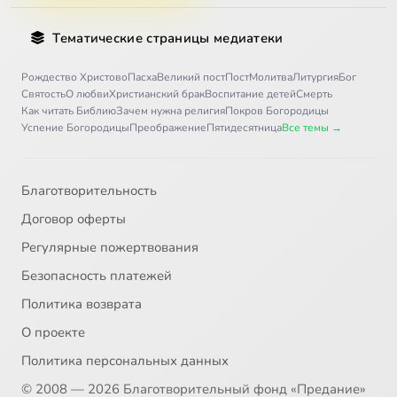
Тематические страницы медиатеки
Рождество Христово
Пасха
Великий пост
Пост
Молитва
Литургия
Бог
Святость
О любви
Христианский брак
Воспитание детей
Смерть
Как читать Библию
Зачем нужна религия
Покров Богородицы
Успение Богородицы
Преображение
Пятидесятница
Все темы →
Благотворительность
Договор оферты
Регулярные пожертвования
Безопасность платежей
Политика возврата
О проекте
Политика персональных данных
© 2008 — 2026 Благотворительный фонд «Предание»