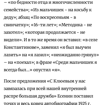
– «по бедности отца и многочисленности
семейства»; «Из мальчишек ~ на косьбу к
деду»; абзац «По воскресеньям ~ в
свинчатку»; «16-ти лет»; «Методика ~ не
захотел»; «которая продолжается ~ не
видели». И в то же время он вставил: «в селе
Константинове», заменил «я был выучен
лазить» на «я лазил»; «неожиданно грянул»
– на «поехал»; в фразе «Среди мальчишек я
всегда был…» опустил «я».
После предложения «С Клюевым у нас
завязалась при всей нашей внутренней
распре большая дружба» Есенин поставил
точку и весь конец автобиографии 1925 г.