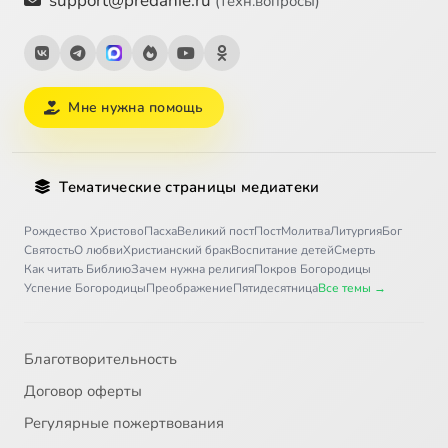
support@predanie.ru
(техн.вопросы)
Мне нужна помощь
Тематические страницы медиатеки
Рождество Христово
Пасха
Великий пост
Пост
Молитва
Литургия
Бог
Святость
О любви
Христианский брак
Воспитание детей
Смерть
Как читать Библию
Зачем нужна религия
Покров Богородицы
Успение Богородицы
Преображение
Пятидесятница
Все темы →
Благотворительность
Договор оферты
Регулярные пожертвования