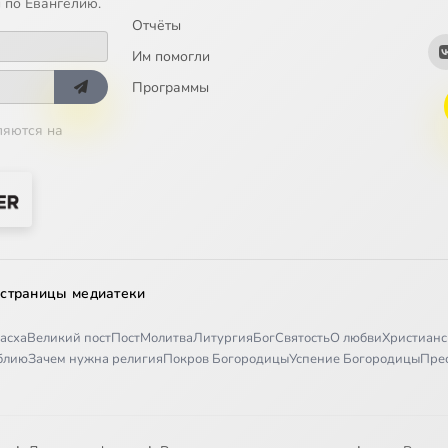
 по Евангелию.
Отчёты
Им помогли
Программы
ляются на
 страницы медиатеки
асха
Великий пост
Пост
Молитва
Литургия
Бог
Святость
О любви
Христианс
иблию
Зачем нужна религия
Покров Богородицы
Успение Богородицы
Пре