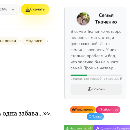
+
Скачать
25%
Семья
Ткаченко
В семье Ткаченко четверо
человек – мать, отец и
надписи
Надписи
двое сыновей. И это
семья – крепость. У них
столько проблем и бед,
что хватило бы на много
семей. Трое из четвер…
Собрано 139 700,95 ₽
из 419 389 ₽
Помочь
Популярное
Избранное
 одна забава…»>.
Позже
Наш лекторий
Сделано в Предан