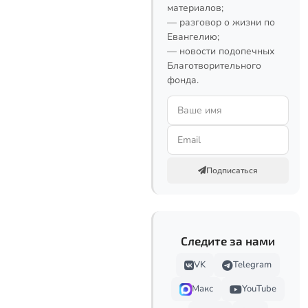
материалов;
— разговор о жизни по
Евангелию;
— новости подопечных
Благотворительного
фонда.
Подписаться
Следите за нами
VK
Telegram
Макс
YouTube