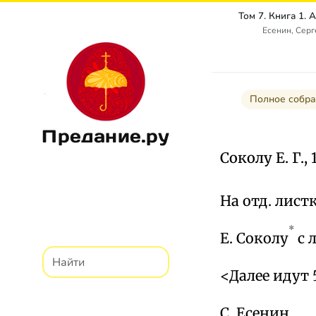
Есенин, Сер
Полное собра
Предание.ру
Соколу Е. Г., 
На отд. лист
*
Е. Соколу
с 
<Далее идут 
С. Есенин.