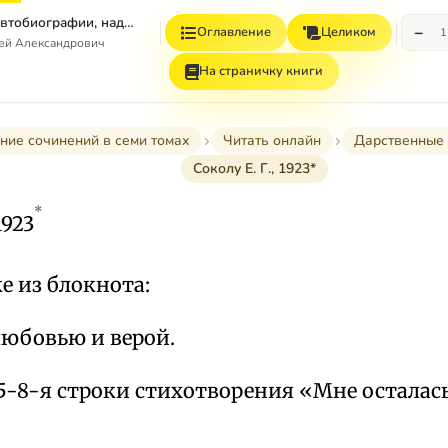
Том 7. Книга 1. Автобиографии, надписи и др
−
Оглавление
Целиком
1
гей Александрович
На страничку книги
ние сочинений в семи томах
Читать онлайн
Дарственные 
Соколу Е. Г., 1923*
*
1923
ке из блокнота:
любовью и верой.
5-8-я строки стихотворения «Мне осталась