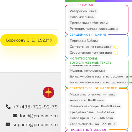
С ЧЕГО НАЧАТЬ
Интересующимся
Новоначальным
Приходским работникам
Регентам, певчим, клирошанам
СВЯЩЕННОЕ ПИСАНИЕ
Борисову С. Б., 1923*
Переводы Библии
Святоотеческие толкования
Современные комментарии
МОЛИТВОСЛОВЫ.
БОГОСЛУЖЕБНЫЕ ТЕКСТЫ
Молитвы по-русски
Молитвы по-славянски
Богослужебные тексты на русском язык
Богослужебные тексты на церковнослав
СВЯТООТЕЧЕСКОЕ НАСЛЕДИЕ
Мужи апостольские. I—II века
Апологеты. II—III века
+7 (495) 722-92-79
Вселенские соборы. IV—VIII века
Средневековье. IX—XV века
fond@predanie.ru
Новое время. XVI—XIX века
support@predanie.ru
Современность. XX—XXI века
ПРЕДМЕТНЫЙ КАТАЛОГ