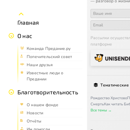
— разговор о жизни
Главная
О нас
Рассылки осуществ
платформе
Команда Предание.ру
Попечительский совет
Наши друзья
Известные люди о
Предании
Тематические
Благотворительность
Рождество Христово
П
Смерть
Как читать Б
О нашем фонде
Все темы →
Новости
Отчёты
Им помогли