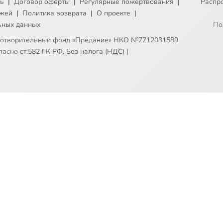
ть
|
Договор оферты
|
Регулярные пожертвования
|
Распр
ежей
|
Политика возврата
|
О проекте
|
ьных данных
По
готворительный фонд «Предание» НКО №7712031589
асно ст.582 ГК РФ. Без налога (НДС)
|