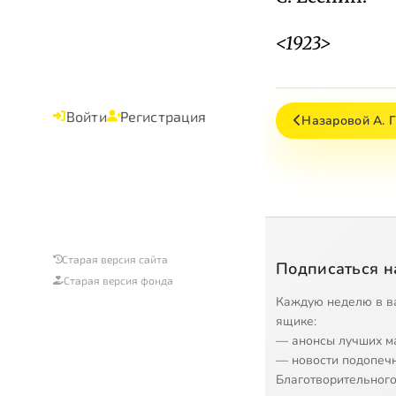
<1923>
Войти
Регистрация
Назаровой А. Г
Старая версия сайта
Подписаться н
Старая версия фонда
Каждую неделю в в
ящике:
— анонсы лучших м
— новости подопеч
Благотворительного