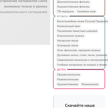
остранение материалов сайта
Документальные фильмы
возможно только в рамках
Художественные фильмы
ТВ-передачи
Семейное кино
льзовательского соглашения
МУЗЫКА
Богослужебное пение Русской Правосл
Колокольный звон
Песнопения поместных церквей
Классическая музыка
Авторская песня
Эстрадная песня
Этно, фольклор, народная музыка
Духовные канты, стихи, песни, романсы
Современная вокальная и инструментал
Учебные материалы по музыке и пению
ДЕТЯМ
Просветительское
Развлекательное
Художественное
Музыкальное
Скачайте наше