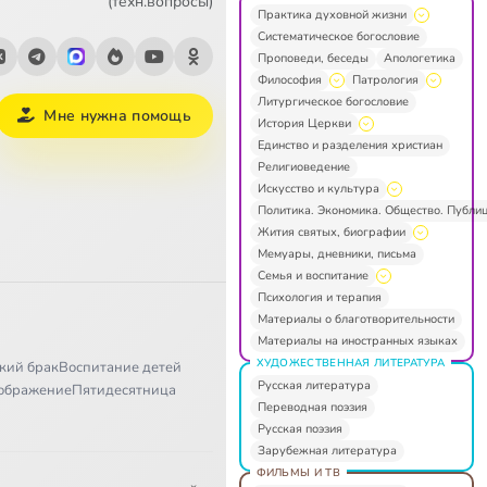
(техн.вопросы)
Практика духовной жизни
Систематическое богословие
Проповеди, беседы
Апологетика
Философия
Патрология
Литургическое богословие
Мне нужна помощь
История Церкви
Единство и разделения христиан
Религиоведение
Искусство и культура
Политика. Экономика. Общество. Публи
Жития святых, биографии
Мемуары, дневники, письма
Семья и воспитание
Психология и терапия
Материалы о благотворительности
Материалы на иностранных языках
ХУДОЖЕСТВЕННАЯ ЛИТЕРАТУРА
кий брак
Воспитание детей
Русская литература
ображение
Пятидесятница
Переводная поэзия
Русская поэзия
Зарубежная литература
ФИЛЬМЫ И ТВ