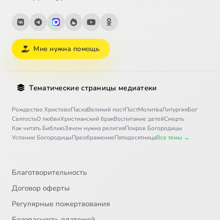
Мне нужна помощь
Тематические страницы медиатеки
Рождество Христово
Пасха
Великий пост
Пост
Молитва
Литургия
Бог
Святость
О любви
Христианский брак
Воспитание детей
Смерть
Как читать Библию
Зачем нужна религия
Покров Богородицы
Успение Богородицы
Преображение
Пятидесятница
Все темы →
Благотворительность
Договор оферты
Регулярные пожертвования
Безопасность платежей