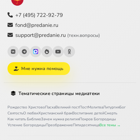
+7 (495) 722-92-79
fond@predanie.ru
support@predanie.ru
(техн.вопросы)
Мне нужна помощь
Тематические страницы медиатеки
Рождество Христово
Пасха
Великий пост
Пост
Молитва
Литургия
Бог
Святость
О любви
Христианский брак
Воспитание детей
Смерть
Как читать Библию
Зачем нужна религия
Покров Богородицы
Успение Богородицы
Преображение
Пятидесятница
Все темы →